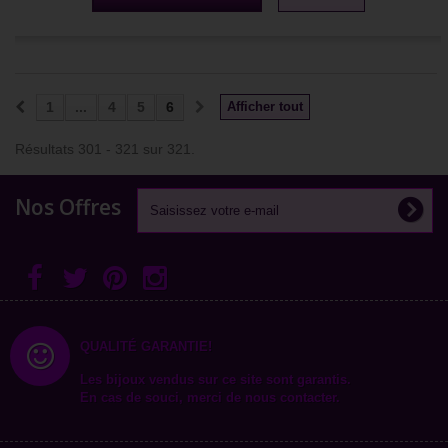
1
...
4
5
6
Afficher tout
Résultats 301 - 321 sur 321.
Nos Offres
QUALITÉ GARANTIE!
Les bijoux vendus sur ce site sont garantis.
En cas de souci, merci de nous contacter.