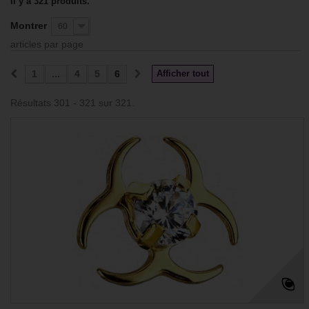
Il y a 321 produits.
Montrer
60
articles par page
1
...
4
5
6
Afficher tout
Résultats 301 - 321 sur 321.