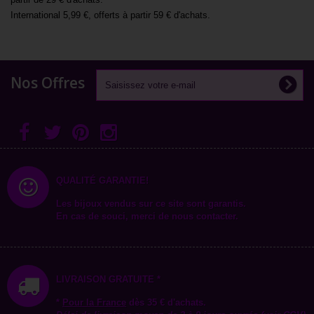
International 5,99 €, offerts à partir 59 € d'achats.
Nos Offres
QUALITÉ GARANTIE!
Les bijoux vendus sur ce site sont garantis.
En cas de souci, merci de nous contacter.
LIVRAISON GRATUITE *
*
Pour la
France
dès 35 € d'achats.