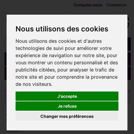
Contactez-nous
Connexion
Nous utilisons des cookies
Nous utilisons des cookies et d'autres
technologies de suivi pour améliorer votre
expérience de navigation sur notre site, pour
Panier
(vide)
vous montrer un contenu personnalisé et des
publicités ciblées, pour analyser le trafic de
MENU
notre site et pour comprendre la provenance
de nos visiteurs.
AVIS CLIENTS
J'accepte
Je refuse
Comme toujours, rapport qualité /prix au top, la matière ne
bouge pas, ne change pas de couleur malgré les douches,
Changer mes préférences
bains, et compagnie... Je recommande à 1000%!
Mylène T.