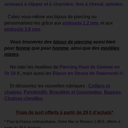
anneaux à clipper et à charnière
,
fers à cheval
,
spirales
.
Créez vous-même vos bijoux de piercing ou
personnalisez-les grâce aux
embouts 1.2 mm
, et aux
embouts 1.6 mm
.
Vous trouverez des
bijoux de piercing
aussi bien
pour
femme
que pour
homme
, ainsi que des
modèles
mixtes
.
Ne rater les modèles de
Piercing Haut de Gamme en
Or 18 K
, mais aussi les
Bijoux en Strass de Swarovski ®
.
Et découvrez les nouvelles rubriques :
Colliers et
chaines
,
Pendentifs
,
Bracelets et Gourmettes
,
Bagues
,
Chaines chevilles
.
Frais de port offerts à partir de 29 € d'achats*
* Pour la France métropolitaine, Outre Mer et Monaco 1,99 €, offerts à
partir de 29 € d'achats.