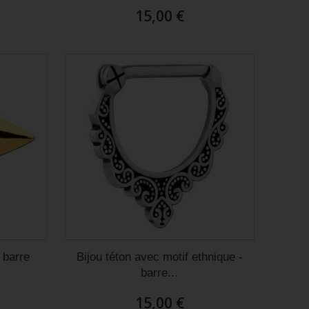
15,00 €
- barre
Bijou téton avec motif ethnique -
barre...
15,00 €