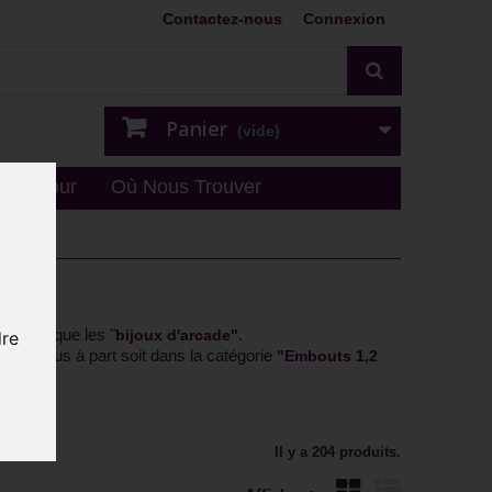
Contactez-nous
Connexion
Panier
(vide)
n - retour
Où Nous Trouver
", ainsi que les "
.
s
bijoux d'arcade"
dre
 vendus à part soit dans la catégorie
"Embouts 1,2
Il y a 204 produits.