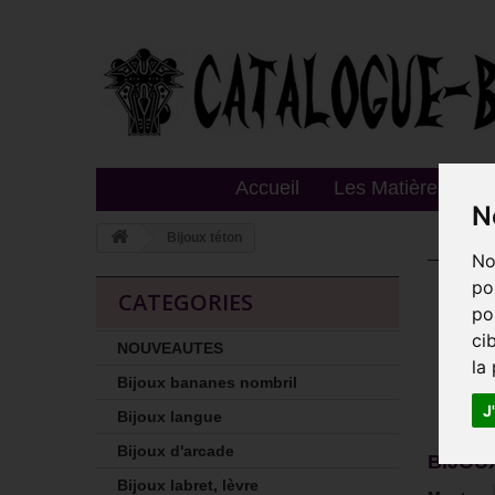
Accueil
Les Matières
T
N
Bijoux téton
No
Bij
po
CATEGORIES
po
Ici, v
Vous 
ci
NOUVEAUTES
Ou en
la
,
mm"
Bijoux bananes nombril
Détail
J
Bijoux langue
Bijoux d'arcade
BIJOU
Bijoux labret, lèvre