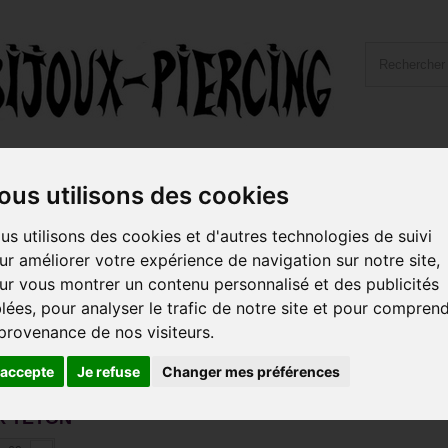
ailles et Types Bijoux
Hygiène et Piercing
Livraiso
ous utilisons des cookies
us utilisons des cookies et d'autres technologies de suivi
oux téton
ur améliorer votre expérience de navigation sur notre site,
ur vous montrer un contenu personnalisé et des publicités
ous trouverez des bijoux pour le téton très originaux.
pouvez également adapter les "
anneaux, fers à cheval et spirale
blées, pour analyser le trafic de notre site et pour compren
core composer vous-même votre bijou de téton grâce aux accessoires
 provenance de nos visiteurs.
 soit dans la catégorie
, selon...
"Embouts 1,6 mm"
s
'accepte
Je refuse
Changer mes préférences
X TÉTON