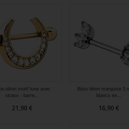
ude de commander sur ce site
Juste superbe. Piercing de cartilage du
alité prix c’est au top !
plus bel effet et franchement je le laisse
 reçu rapidement articles
la journée et la nuit, il est vraiment
eusement et avec gentillesse
parfait.
Christel D
ou téton motif lune avec
Bijou téton marquise 3 
strass - barre...
blancs en...
21,90 €
16,90 €