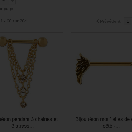
60
par page
 1 - 60 sur 204.
Précédent
1
 téton pendant 3 chaines et
Bijou téton motif ailes de
3 strass...
côté -...