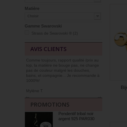
Matière
Choisir
Gamme Swarovski
Strass de Swarovski ®
(2)
AVIS CLIENTS
Comme toujours, rapport qualité /prix au
J’ai l’habit
top, la matière ne bouge pas, ne change
car niveau qu
pas de couleur malgré les douches,
Commander et
bains, et compagnie... Je recommande à
livrés soign
1000%!
(j’apprécie !)
Bij
Mylène T.
Agnès M
←
→
PROMOTIONS
Pendentif tribal noir
argent 925 PAR030