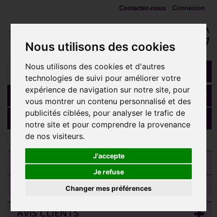
Contactez-nous
Connexion
Nous utilisons des cookies
Nous utilisons des cookies et d'autres
technologies de suivi pour améliorer votre
expérience de navigation sur notre site, pour
Panier
(vide)
vous montrer un contenu personnalisé et des
publicités ciblées, pour analyser le trafic de
MENU
notre site et pour comprendre la provenance
de nos visiteurs.
Bijoux labret, lèvre
J'accepte
CATEGORIES
Je refuse
TRIER LES MODÈLES
Changer mes préférences
AVIS CLIENTS