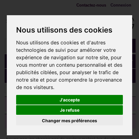
Contactez-nous
Connexion
Nous utilisons des cookies
Nous utilisons des cookies et d'autres
technologies de suivi pour améliorer votre
expérience de navigation sur notre site, pour
Panier
(vide)
vous montrer un contenu personnalisé et des
publicités ciblées, pour analyser le trafic de
MENU
notre site et pour comprendre la provenance
de nos visiteurs.
Chaines Chevilles
J'accepte
CATEGORIES
Je refuse
AVIS CLIENTS
Changer mes préférences
Comme toujours, rapport qualité /prix au top, la matière ne