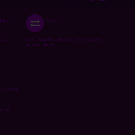
RISÉ
S.A.V.
e 3D.
Service Après Vente à votre écoute pour
vous satisfaire.
tzer 62160
ng.com