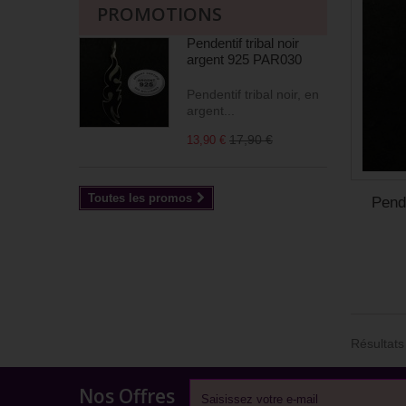
PROMOTIONS
Pendentif tribal noir
argent 925 PAR030
Pendentif tribal noir, en
argent...
17,90 €
13,90 €
Toutes les promos
Pende
Résultats 
Nos Offres