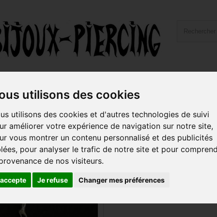
ailles et Types Bijoux
Hygiène et Piercing
Livraiso
ous utilisons des cookies
us utilisons des cookies et d'autres technologies de suivi
ur améliorer votre expérience de navigation sur notre site,
OTIONS
ur vous montrer un contenu personnalisé et des publicités
blées, pour analyser le trafic de notre site et pour compren
ude de commander sur ce site
Juste superbe. Piercing de cartilage du
alité prix c’est au top !
plus bel effet et franchement je le laisse
 provenance de nos visiteurs.
 reçu rapidement articles
la journée et la nuit, il est vraiment
1 - 1 sur 1.
eusement et avec gentillesse
parfait.
'accepte
Je refuse
Changer mes préférences
Christel D