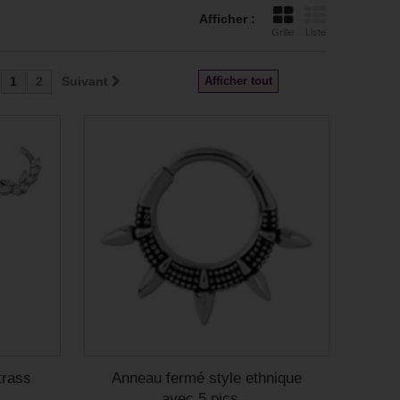
Afficher :
Grille
Liste
1
2
Suivant
Afficher tout
trass
Anneau fermé style ethnique
avec 5 pics...