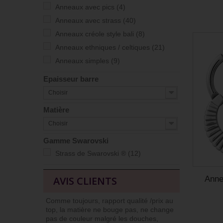
Anneaux avec pics
(4)
Anneaux avec strass
(40)
Anneaux créole style bali
(8)
Anneaux ethniques / celtiques
(21)
Anneaux simples
(9)
Epaisseur barre
Choisir
Matière
Choisir
Gamme Swarovski
Strass de Swarovski ®
(12)
AVIS CLIENTS
Anne
Comme toujours, rapport qualité /prix au
J’ai l’habit
top, la matière ne bouge pas, ne change
car niveau qu
pas de couleur malgré les douches,
Commander et