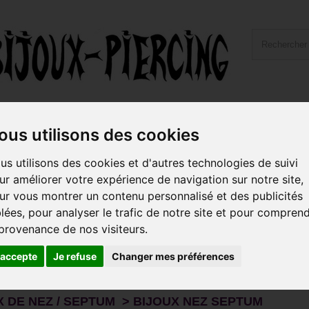
ailles et Types Bijoux
Hygiène et Piercing
Livraiso
ous utilisons des cookies
us utilisons des cookies et d'autres technologies de suivi
oux de nez / septum > Bijoux nez Septum
ur améliorer votre expérience de navigation sur notre site,
ur vous montrer un contenu personnalisé et des publicités
classiques aux plus originaux, découvrez ici tous les modèles de bij
m).
blées, pour analyser le trafic de notre site et pour compren
ijoux de qualité sont en
, en
, en
, 
acier
acier noir
acier doré or fin
 provenance de nos visiteurs.
ou en
.
rats)
bioflex
s votre choix parmi les
,
,...
strass
boules
'accepte
Je refuse
Changer mes préférences
s
X DE NEZ / SEPTUM > BIJOUX NEZ SEPTUM