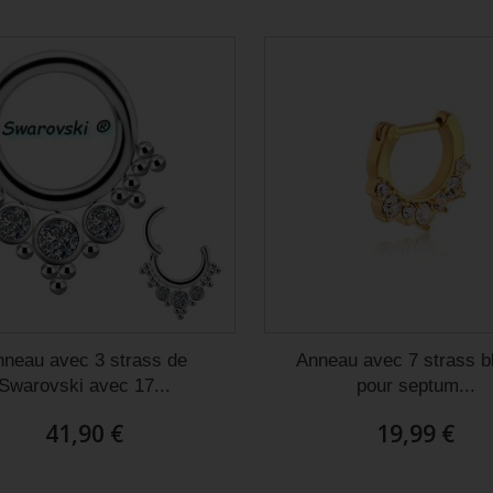
eusement et avec gentillesse
parfait.
Christel D
neau avec 3 strass de
Anneau avec 7 strass b
Swarovski avec 17...
pour septum...
41,90 €
19,99 €