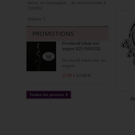
bains, et compagnie... Je recommande à
livrés soign
1000%!
(j’apprécie !)
Mylène T.
Agnès M
←
→
PROMOTIONS
Pendentif tribal noir
argent 925 PAR030
Pendentif tribal noir, en
argent...
17,90 €
13,90 €
Toutes les promos
An