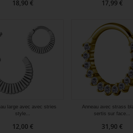
18,90 €
17,99 €
au large avec avec stries
Anneau avec strass bl
style...
sertis sur face...
ude de commander sur ce site
Juste superbe. Piercing de cartilage du
12,00 €
31,90 €
alité prix c’est au top !
plus bel effet et franchement je le laisse
 reçu rapidement articles
la journée et la nuit, il est vraiment