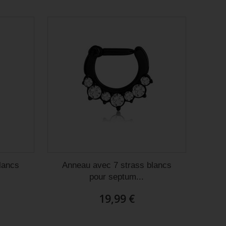
et à enlever!
Merci beaucoup !
Delphine L
Julie G
lancs
Anneau avec 7 strass blancs
pour septum...
19,99 €