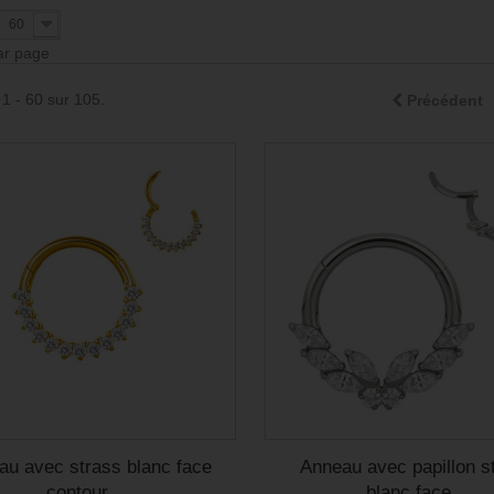
60
par page
 1 - 60 sur 105.
Précédent
au avec strass blanc face
Anneau avec papillon s
contour...
blanc face...