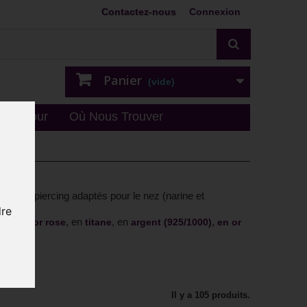
Contactez-nous
Connexion
Panier
(vide)
n - retour
Où Nous Trouver
oux de piercing adaptés pour le nez (narine et
dre
en
, en
, en
,
acier or rose
titane
argent (925/1000)
en or
Il y a 105 produits.