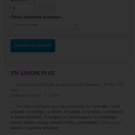
Choix diamètre anneaux
1,2 mm x 8 mm
Ajouter au panier
EN SAVOIR PLUS
Vous pouvez choisir le diamètre de l'anneau : 8 mm / 10
mm.
Epaisseur barre : 1,2 mm.
Ce bijou s'adapte pour les piercings de l'
arcade
, l'
anti
arcade
, le
bridge
, la
lèvre
, le
labret
, le
smiley
, le
septum
,
le
lobe d'oreille
, le
tragus
et l'
anti tragus
, le
cartilage
(
rook, daith, snug, conch, hélix, anti-hélix
), ainsi qu'au
téton
et
parties intimes
.