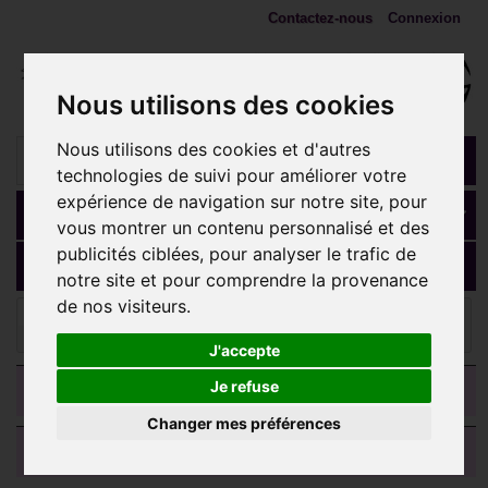
Contactez-nous
Connexion
Nous utilisons des cookies
Nous utilisons des cookies et d'autres
technologies de suivi pour améliorer votre
expérience de navigation sur notre site, pour
Panier
(vide)
vous montrer un contenu personnalisé et des
publicités ciblées, pour analyser le trafic de
MENU
notre site et pour comprendre la provenance
de nos visiteurs.
ANNEAUX, fers à cheval, spirales
Anneau fermé avec
stries acier 316L 1,2 mm BH 11
J'accepte
CATEGORIES
Je refuse
Changer mes préférences
AVIS CLIENTS