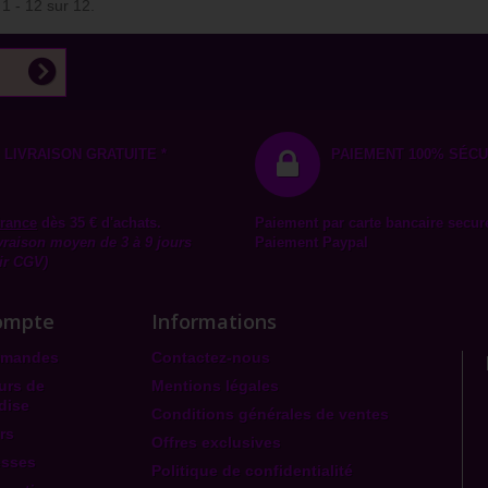
 1 - 12 sur 12.
LIVRAISON GRATUITE *
PAIEMENT 100% SÉCU
rance
dès 35 € d'achats.
Paiement par carte bancaire secur
ivraison moyen de 3 à 9 jours
Paiement Paypal
ir CGV)
ompte
Informations
mmandes
Contactez-nous
urs de
Mentions légales
dise
Conditions générales de ventes
rs
Offres exclusives
esses
Politique de confidentialité