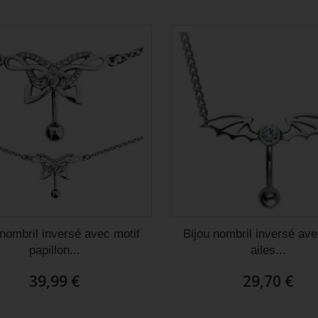
ude de commander sur ce site
Juste superbe. Piercing de cartilage du
alité prix c’est au top !
plus bel effet et franchement je le laisse
 reçu rapidement articles
la journée et la nuit, il est vraiment
eusement et avec gentillesse
parfait.
Christel D
 nombril inversé avec motif
Bijou nombril inversé ave
papillon...
ailes...
39,99 €
29,70 €