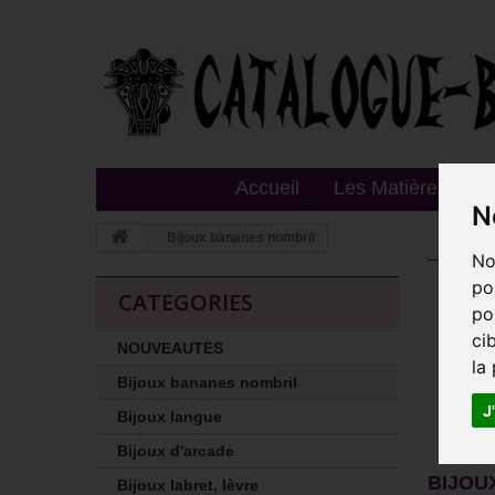
Accueil
Les Matières
T
N
Bijoux bananes nombril
No
Bij
po
CATEGORIES
po
Ce si
motif
ci
NOUVEAUTES
la
Vous 
Bijoux bananes nombril
Vous 
J
Bijoux langue
Détail
Bijoux d'arcade
BIJOU
Bijoux labret, lèvre