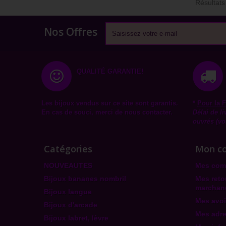
Résultats
Nos Offres
QUALITÉ GARANTIE!
Les bijoux vendus sur ce site sont garantis.
*
Pour la
F
En cas de souci, merci de nous contacter.
Délai de l
ouvrés (vo
Catégories
Mon c
NOUVEAUTES
Mes co
Bijoux bananes nombril
Mes reto
marchan
Bijoux langue
Mes avoi
Bijoux d'arcade
Mes adr
Bijoux labret, lèvre