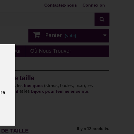
Contactez-nous
Connexion
Panier
(vide)
n - retour
Où Nous Trouver
e de taille
erchés : les
(strass, boules, pics), les
basiques
et les
.
l nombril
bijoux pour femme enceinte
dre
Il y a 12 produits.
DE TAILLE