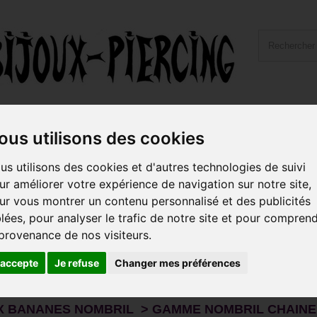
ailles et Types Bijoux
Hygiène et Piercing
Livraiso
ous utilisons des cookies
us utilisons des cookies et d'autres technologies de suivi
oux bananes nombril > Gamme Nombril Chain
ur améliorer votre expérience de navigation sur notre site,
ur vous montrer un contenu personnalisé et des publicités
te vous propose des
bijoux de piercing pour le nombril
très rech
, les
, les
, les
s originaux
pendants
chaines de taille
anneaux spécia
blées, pour analyser le trafic de notre site et pour compren
 provenance de nos visiteurs.
pouvez adapter les
.
bijoux de la gamme anneaux au nombril
pouvez également personnali...
'accepte
Je refuse
Changer mes préférences
s
X BANANES NOMBRIL > GAMME NOMBRIL CHAINE 