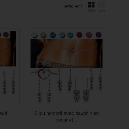
Afficher :
Grille
Liste
oeud
Bijou nombril avec dauphin en
.
coeur et...