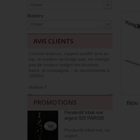
Choisir
Matière
Choisir
AVIS CLIENTS
Comme toujours, rapport qualité /prix au
J’ai l’habit
top, la matière ne bouge pas, ne change
car niveau qu
pas de couleur malgré les douches,
Commander et
bains, et compagnie... Je recommande à
livrés soign
1000%!
(j’apprécie !)
Mylène T.
Agnès M
←
→
PROMOTIONS
Bijou
Pendentif tribal noir
argent 925 PAR030
Pendentif tribal noir, en
argent...