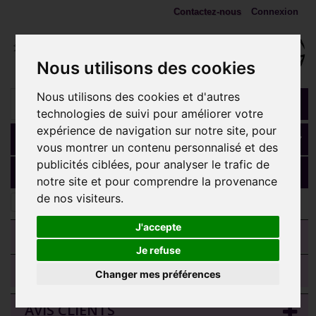
Contactez-nous
Connexion
Nous utilisons des cookies
Nous utilisons des cookies et d'autres
technologies de suivi pour améliorer votre
expérience de navigation sur notre site, pour
Panier
(vide)
vous montrer un contenu personnalisé et des
publicités ciblées, pour analyser le trafic de
MENU
notre site et pour comprendre la provenance
de nos visiteurs.
Bijoux bananes nombril
J'accepte
CATEGORIES
Je refuse
TRIER LES MODÈLES
Changer mes préférences
AVIS CLIENTS