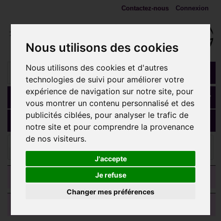
Contactez-nous
Connexion
Nous utilisons des cookies
Nous utilisons des cookies et d'autres
technologies de suivi pour améliorer votre
expérience de navigation sur notre site, pour
Panier
(vide)
vous montrer un contenu personnalisé et des
publicités ciblées, pour analyser le trafic de
MENU
notre site et pour comprendre la provenance
de nos visiteurs.
Bijoux bananes nombril
Anneau à charnière spécial
nombril avec strass opale et 2 strass acier 316L BNH 018
J'accepte
CATEGORIES
Je refuse
Changer mes préférences
AVIS CLIENTS