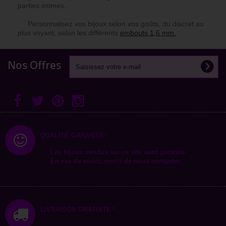
parties intimes.
Personnalisez vos bijoux selon vos goûts, du discret au
plus voyant, selon les différents
embouts 1,6 mm.
Nos Offres
QUALITÉ GARANTIE!
Les bijoux vendus sur ce site sont garantis.
En cas de souci, merci de nous contacter.
LIVRAISON GRATUITE *