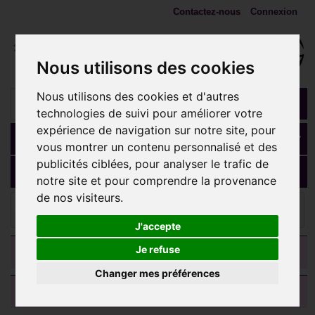
Contactez-nous
Connexion
Nous utilisons des cookies
Nous utilisons des cookies et d'autres
technologies de suivi pour améliorer votre
expérience de navigation sur notre site, pour
Panier
(vide)
vous montrer un contenu personnalisé et des
publicités ciblées, pour analyser le trafic de
MENU
notre site et pour comprendre la provenance
de nos visiteurs.
ANNEAUX, fers à cheval, spirales
Anneau ouvert fer à
cheval avec 2 boules à visser titane 1,6 mm TCB
J'accepte
CATEGORIES
Je refuse
Changer mes préférences
AVIS CLIENTS