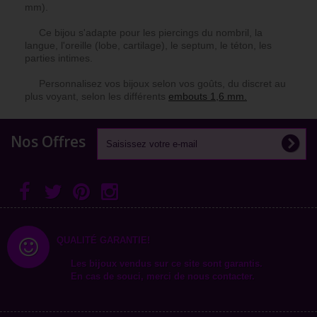
mm).
Ce bijou s'adapte pour les piercings du nombril, la
langue, l'oreille (lobe, cartilage), le septum, le téton, les
parties intimes.
Personnalisez vos bijoux selon vos goûts, du discret au
plus voyant, selon les différents
embouts 1,6 mm.
Nos Offres
QUALITÉ GARANTIE!
Les bijoux vendus sur ce site sont garantis.
En cas de souci, merci de nous contacter.