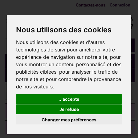
Contactez-nous
Connexion
Nous utilisons des cookies
Nous utilisons des cookies et d'autres
technologies de suivi pour améliorer votre
expérience de navigation sur notre site, pour
Panier
(vide)
vous montrer un contenu personnalisé et des
publicités ciblées, pour analyser le trafic de
MENU
notre site et pour comprendre la provenance
de nos visiteurs.
ANNEAUX, fers à cheval, spirales
Anneau ouvert fer à
cheval avec 2 boules à visser titane anodisé 1,6 mm ATCB
J'accepte
CATEGORIES
Je refuse
Changer mes préférences
AVIS CLIENTS