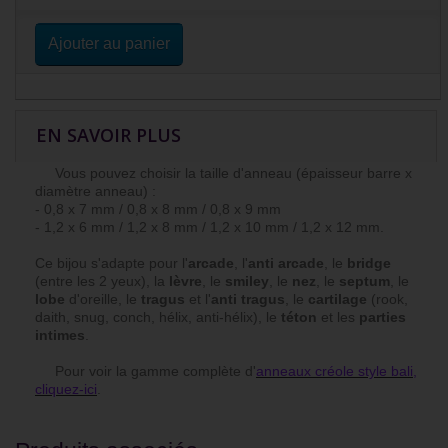
Ajouter au panier
EN SAVOIR PLUS
Vous pouvez choisir la taille d'anneau (épaisseur barre x
diamètre anneau) :
- 0,8 x 7 mm / 0,8 x 8 mm / 0,8 x 9 mm
- 1,2 x 6 mm / 1,2 x 8 mm / 1,2 x 10 mm / 1,2 x 12 mm.
Ce bijou s'adapte pour l'
arcade
, l'
anti arcade
, le
bridge
(entre les 2 yeux), la
lèvre
, le
smiley
, le
nez
, le
septum
, le
lobe
d'oreille, le
tragus
et l'
anti tragus
, le
cartilage
(rook,
daith, snug, conch, hélix, anti-hélix), le
téton
et les
parties
intimes
.
Pour voir la gamme complète d'
anneaux créole style bali,
cliquez-ici
.