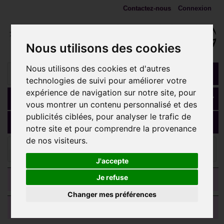
Contactez-nous
Connexion
Nous utilisons des cookies
Nous utilisons des cookies et d'autres
technologies de suivi pour améliorer votre
expérience de navigation sur notre site, pour
Panier
(vide)
vous montrer un contenu personnalisé et des
publicités ciblées, pour analyser le trafic de
MENU
notre site et pour comprendre la provenance
de nos visiteurs.
ANNEAUX, fers à cheval, spirales
Anneau fermé créole
style bali avec segment à clip acier BHBS 02
J'accepte
CATEGORIES
Je refuse
Changer mes préférences
AVIS CLIENTS