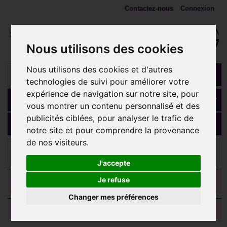
Contactez-nous
Connexion
Nous utilisons des cookies
Nous utilisons des cookies et d'autres
technologies de suivi pour améliorer votre
expérience de navigation sur notre site, pour
Panier
(vide)
vous montrer un contenu personnalisé et des
publicités ciblées, pour analyser le trafic de
MENU
notre site et pour comprendre la provenance
de nos visiteurs.
ANNEAUX, fers à cheval, spirales
Anneau fermé large
avec strass de Swarovski ® sertis côté acier doré or fin GPBHCR 04
J'accepte
CATEGORIES
Je refuse
Changer mes préférences
AVIS CLIENTS