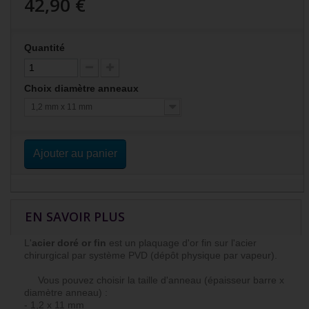
42,90 €
Quantité
Choix diamètre anneaux
1,2 mm x 11 mm
Ajouter au panier
EN SAVOIR PLUS
L'
acier doré or fin
est un plaquage d'or fin sur l'acier
chirurgical par système PVD (dépôt physique par vapeur).
Vous pouvez choisir la taille d'anneau (épaisseur barre x
diamètre anneau) :
- 1,2 x 11 mm