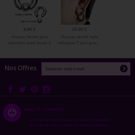
9,90 €
25,90 €
Anneau fermé gros
Anneau fermé style
diamètre avec boule à
ethnique 7 pics gros...
clips...
Nos Offres
QUALITÉ GARANTIE!
Les bijoux vendus sur ce site sont garantis.
En cas de souci, merci de nous contacter.