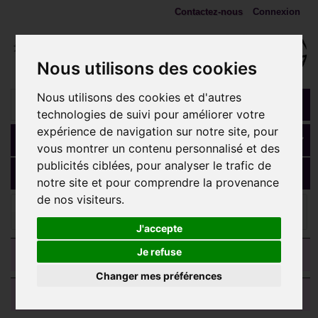
Contactez-nous
Connexion
Nous utilisons des cookies
Nous utilisons des cookies et d'autres
technologies de suivi pour améliorer votre
expérience de navigation sur notre site, pour
Panier
(vide)
vous montrer un contenu personnalisé et des
publicités ciblées, pour analyser le trafic de
MENU
notre site et pour comprendre la provenance
de nos visiteurs.
ANNEAUX, fers à cheval, spirales
Anneau fermé gros
diamètre avec charnière à clip acier 316L BHG
J'accepte
CATEGORIES
Je refuse
Changer mes préférences
AVIS CLIENTS