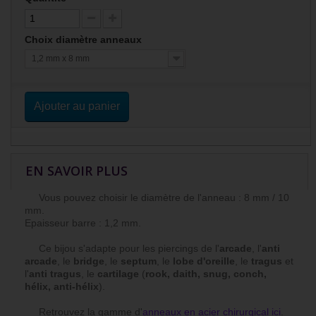
Choix diamètre anneaux
1,2 mm x 8 mm
Ajouter au panier
EN SAVOIR PLUS
Vous pouvez choisir le diamètre de l'anneau : 8 mm / 10
mm.
Epaisseur barre : 1,2 mm.
Ce bijou s'adapte pour les piercings de l'
arcade
, l'
anti
arcade
, le
bridge
, le
septum
, le
lobe d'oreille
, le
tragus
et
l'
anti tragus
, le
cartilage
(
rook, daith, snug, conch,
hélix, anti-hélix
).
Retrouvez la gamme d'
anneaux en acier chirurgical ici
.