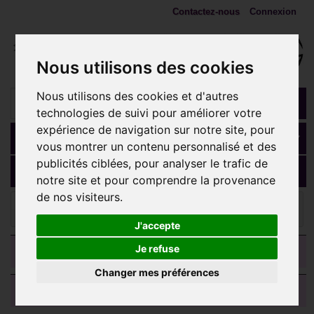
Contactez-nous
Connexion
Nous utilisons des cookies
Nous utilisons des cookies et d'autres
technologies de suivi pour améliorer votre
expérience de navigation sur notre site, pour
Panier
(vide)
vous montrer un contenu personnalisé et des
publicités ciblées, pour analyser le trafic de
MENU
notre site et pour comprendre la provenance
de nos visiteurs.
ANNEAUX, fers à cheval, spirales
Anneau fermé avec
5 pics acier 316L 1,2 mm BH 20
J'accepte
CATEGORIES
Je refuse
Changer mes préférences
AVIS CLIENTS