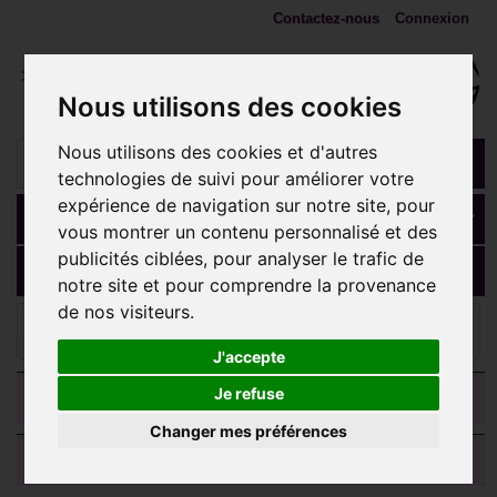
Contactez-nous
Connexion
Nous utilisons des cookies
Nous utilisons des cookies et d'autres
technologies de suivi pour améliorer votre
expérience de navigation sur notre site, pour
Panier
(vide)
vous montrer un contenu personnalisé et des
publicités ciblées, pour analyser le trafic de
MENU
notre site et pour comprendre la provenance
de nos visiteurs.
ANNEAUX, fers à cheval, spirales
Anneau triple
dégradé pour septum titane G23 doré or fin 1,2 mm TGPBH 005
J'accepte
CATEGORIES
Je refuse
Changer mes préférences
AVIS CLIENTS