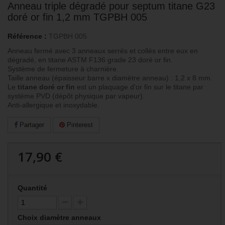
Anneau triple dégradé pour septum titane G23
doré or fin 1,2 mm TGPBH 005
Référence :
TGPBH 005
Anneau fermé avec 3 anneaux serrés et collés entre eux en
dégradé, en titane ASTM F136 grade 23 doré or fin.
Système de fermeture à charnière.
Taille anneau (épaisseur barre x diamètre anneau) : 1,2 x 8 mm.
Le
titane doré or fin
est un plaquage d'or fin sur le titane par
système PVD (dépôt physique par vapeur).
Anti-allergique et inoxydable.
Partager
Pinterest
17,90 €
Quantité
Choix diamètre anneaux