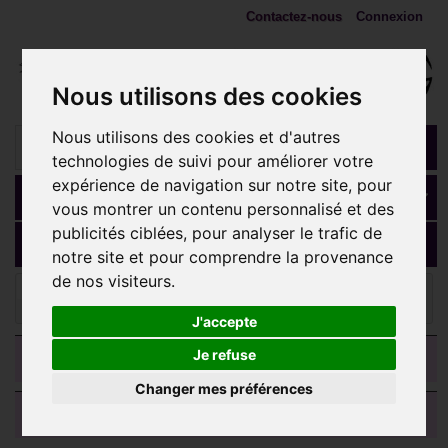
Contactez-nous
Connexion
Nous utilisons des cookies
Nous utilisons des cookies et d'autres
technologies de suivi pour améliorer votre
expérience de navigation sur notre site, pour
Panier
(vide)
vous montrer un contenu personnalisé et des
publicités ciblées, pour analyser le trafic de
MENU
notre site et pour comprendre la provenance
de nos visiteurs.
Bijoux d'arcade
Barre pliée 1,2 mm acier 316L avec 3
strass horizontaux MBNSC 12
J'accepte
CATEGORIES
Je refuse
Changer mes préférences
AVIS CLIENTS