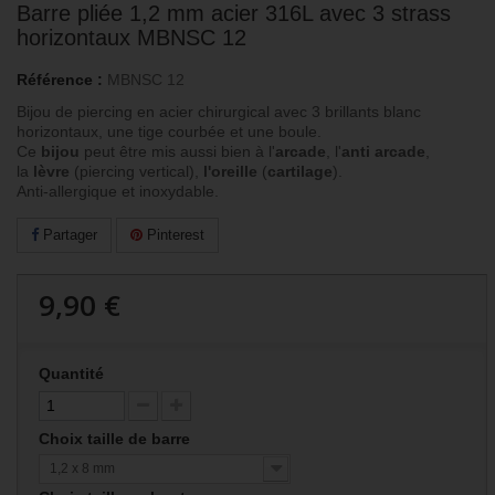
Barre pliée 1,2 mm acier 316L avec 3 strass
horizontaux MBNSC 12
Référence :
MBNSC 12
Bijou de piercing en acier chirurgical avec 3 brillants blanc
horizontaux, une tige courbée et une boule.
Ce
bijou
peut être mis aussi bien à l'
arcade
, l'
anti arcade
,
la
lèvre
(piercing vertical),
l'oreille
(
cartilage
).
Anti-allergique et inoxydable.
Partager
Pinterest
9,90 €
Quantité
Choix taille de barre
1,2 x 8 mm