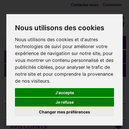
Contactez-nous
Connexion
Nous utilisons des cookies
Nous utilisons des cookies et d'autres
technologies de suivi pour améliorer votre
expérience de navigation sur notre site, pour
Panier
(vide)
vous montrer un contenu personnalisé et des
publicités ciblées, pour analyser le trafic de
MENU
notre site et pour comprendre la provenance
de nos visiteurs.
Bijoux d'oreille
Bijou labret 1,2 mm motif fleur avec 4
brillants sertis PM Titane or ASTM F-136 à visser interne 0,8 mm
J'accepte
TGPINMLBJ050D3
Je refuse
CATEGORIES
Changer mes préférences
AVIS CLIENTS