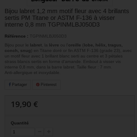
Bijou labret 1,2 mm motif fleur avec 4 brillants
sertis PM Titane or ASTM F-136 à visser
interne 0,8 mm TGPINMLBJ050D3
Référence :
TGPINMLBJ050D3
Bijou pour le
labret
, la
lèvre
ou l'
oreille
(
lobe, hélix, tragus,
conch, snug
) en Titane doré or fin ASTM F-136 (grade 23), avec
un motif fleur avec 1 brillant blanc serti au centre et 3 pétales
strass blancs sertis en forme d'amande. Embout à visser vis
interne 0,8 mm, dans la barre labret. Taille fleur : 7 mm.
Anti-allergique et inoxydable.
Partager
Pinterest
19,90 €
Quantité