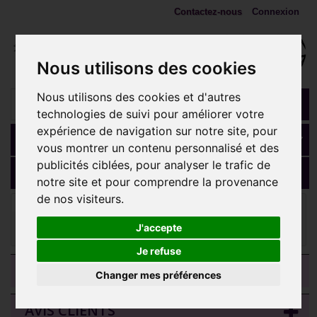
Contactez-nous
Connexion
Nous utilisons des cookies
Nous utilisons des cookies et d'autres
technologies de suivi pour améliorer votre
expérience de navigation sur notre site, pour
Panier
(vide)
vous montrer un contenu personnalisé et des
publicités ciblées, pour analyser le trafic de
MENU
notre site et pour comprendre la provenance
de nos visiteurs.
ANNEAUX, fers à cheval, spirales
Anneau avec strass
blanc face contour sertis pour septum / oreille titane ASTM F136 G 23
J'accepte
TBHJ 023
Je refuse
CATEGORIES
Changer mes préférences
AVIS CLIENTS