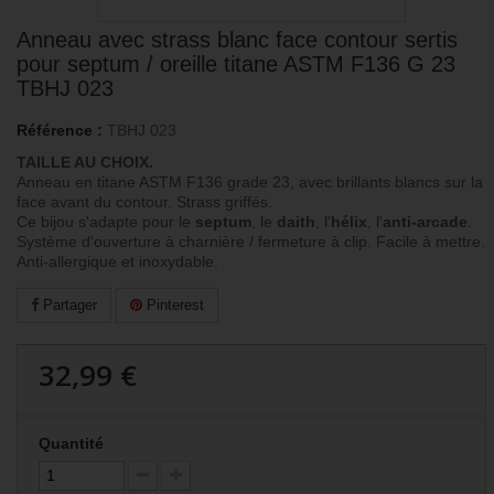
Anneau avec strass blanc face contour sertis
pour septum / oreille titane ASTM F136 G 23
TBHJ 023
Référence :
TBHJ 023
TAILLE AU CHOIX.
Anneau en titane ASTM F136 grade 23, avec brillants blancs sur la
face avant du contour. Strass griffés.
Ce bijou s'adapte pour le
septum
, le
daith
, l'
hélix
, l'
anti-arcade
.
Système d'ouverture à charnière / fermeture à clip. Facile à mettre.
Anti-allergique et inoxydable.
Partager
Pinterest
32,99 €
Quantité