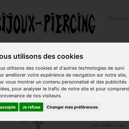
ailles et Types Bijoux
Hygiène et Piercing
Livraiso
ous utilisons des cookies
titane G23 avec brillant TDSDJ
us utilisons des cookies et d'autres technologies de suivi
ur améliorer votre expérience de navigation sur notre site,
Bijou Skin Dive
ur vous montrer un contenu personnalisé et des publicités
avec brillant 
blées, pour analyser le trafic de notre site et pour compren
 provenance de nos visiteurs.
Référence :
TDSDJ
COULEUR DE BRIL
'accepte
Je refuse
Changer mes préférences
BARRE AU CHOIX.
Bijou Skin Diver avec
titane G23. Bijou com
Taille brillant 3 mm.