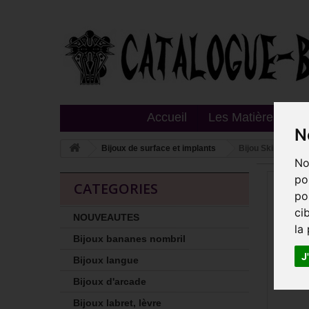
Accueil
Les Matières
T
N
Bijoux de surface et implants
Bijou Skin Diver 
No
po
CATEGORIES
po
ci
NOUVEAUTES
la
Bijoux bananes nombril
J
Bijoux langue
Bijoux d'arcade
Bijoux labret, lèvre