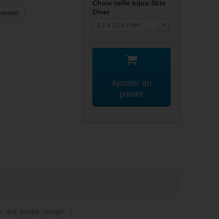
Choix taille bijou Skin
Diver
nterest
1,2 x 1,2 x 3 mm
Ajouter au
panier
, dos, jambe, visage...)