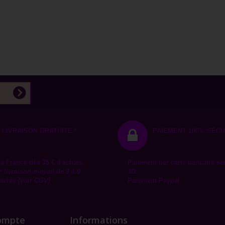
LIVRAISON GRATUITE *
PAIEMENT 100% SÉCU
la
France
dès 35 € d'achats.
Paiement par carte bancaire se
e livraison moyen de 3 à 9
3D.
uvrés (voir CGV)
Paiement Paypal
ompte
Informations