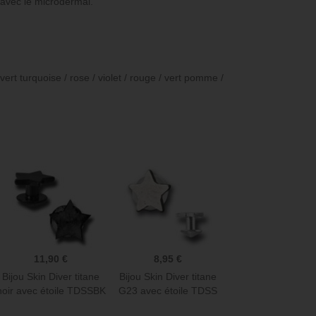
avec le microdermal.
Anneau parfait : C'est exactement ce que
Bijoux hélix Magnifique, 
je cherchais pour mes lobes. Simple et
Encore plus beau en vrais
efficace. Hyper pratique et facile à mettre
irréprochable et réponse
/ vert turquoise / rose / violet / rouge / vert pomme /
et à enlever!
Merci beaucoup !
Delphine L
Julie G
11,90 €
8,95 €
Bijou Skin Diver titane
Bijou Skin Diver titane
noir avec étoile TDSSBK
G23 avec étoile TDSS