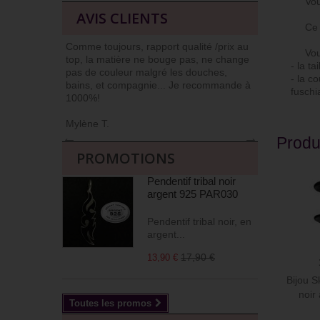
Vous c
AVIS CLIENTS
Ce bij
Comme toujours, rapport qualité /prix au
J’ai l’habit
Vous 
top, la matière ne bouge pas, ne change
car niveau qu
- la t
pas de couleur malgré les douches,
Commander et
- la co
bains, et compagnie... Je recommande à
livrés soign
fuschia
1000%!
(j’apprécie !)
Mylène T.
Agnès M
←
→
Produ
PROMOTIONS
Pendentif tribal noir
argent 925 PAR030
Pendentif tribal noir, en
argent...
17,90 €
13,90 €
Bijou S
noir
Toutes les promos