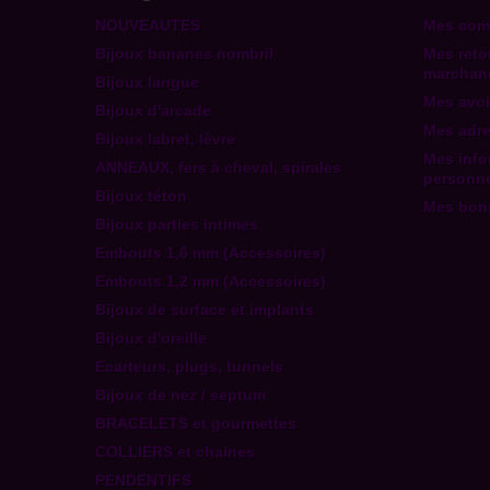
NOUVEAUTES
Mes co
Bijoux bananes nombril
Mes reto
marchan
Bijoux langue
Mes avoi
Bijoux d'arcade
Mes adr
Bijoux labret, lèvre
Mes info
ANNEAUX, fers à cheval, spirales
personne
Bijoux téton
Mes bons
Bijoux parties intimes
Embouts 1,6 mm (Accessoires)
Embouts 1,2 mm (Accessoires)
Bijoux de surface et implants
Bijoux d'oreille
Ecarteurs, plugs, tunnels
Bijoux de nez / septum
BRACELETS et gourmettes
COLLIERS et chaines
PENDENTIFS