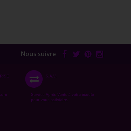
Nous suivre
RISÉ
S.A.V.
cure
Service Après Vente à votre écoute
pour vous satisfaire.