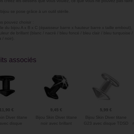
réez les dessins que vous voulez, ce que vous ne pouvez pas faire 
ou se pose grâce à un outil stérile.
ude de commander sur ce site
Juste superbe. Piercing de cartilage du
pouvez choisir :
alité prix c’est au top !
plus bel effet et franchement je le laisse
aille du bijou A x B x C (épaisseur barre x hauteur barre x taille embout),
 reçu rapidement articles
la journée et la nuit, il est vraiment
uleur de brillant (blanc / nacré / bleu foncé / bleu clair / bleu turquoise 
eusement et avec gentillesse
parfait.
 / noir).
Christel D
its associés
11,90 €
9,45 €
5,99 €
kin Diver titane
Bijou Skin Diver titane
Bijou Skin Diver titane
 avec disque
noir avec brillant
G23 avec disque TDSD
TDSDBK
TDSDBKJ