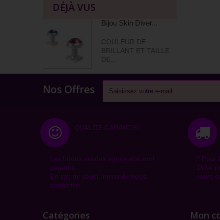
DÉJÀ VUS
Bijou Skin Diver...
COULEUR DE
BRILLANT ET TAILLE
DE...
Nos Offres
QUALITÉ GARANTIE!
Les bijoux vendus sur ce site sont
*
Pour 
garantis.
Délai d
En cas de souci, merci de nous
jours o
contacter.
Catégories
Mon c