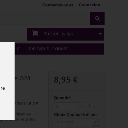
Contactez-nous
Connexion
Panier
(vide)
n - retour
Où Nous Trouver
8,95 €
r titane G23
TDSDJ
dre
Quantité
LANT ET TAILLE DE
 strass brillant en
Choix Couleur brillant
plet en un seul bloc.
CR : blanc