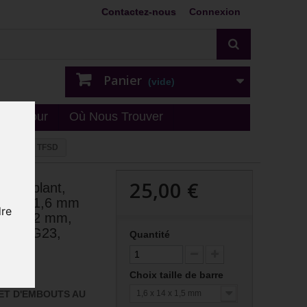
Contactez-nous
Connexion
Panier
(vide)
n - retour
Où Nous Trouver
itane G23, TFSD
25,00 €
ur implant,
coudée 1,6 mm
dre
erne 1,2 mm,
itane G23,
Quantité
Choix taille de barre
 ET D'EMBOUTS AU
1,6 x 14 x 1,5 mm