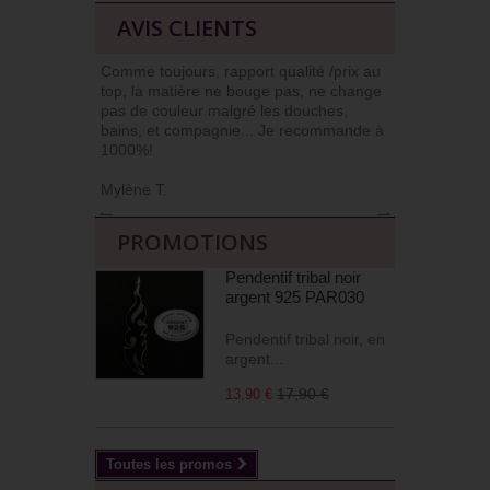
AVIS CLIENTS
Comme toujours, rapport qualité /prix au
J’ai l’habit
top, la matière ne bouge pas, ne change
car niveau qu
pas de couleur malgré les douches,
Commander et
bains, et compagnie... Je recommande à
livrés soign
1000%!
(j’apprécie !)
Mylène T.
Agnès M
←
→
PROMOTIONS
Pendentif tribal noir
argent 925 PAR030
Pendentif tribal noir, en
argent...
17,90 €
13,90 €
Toutes les promos