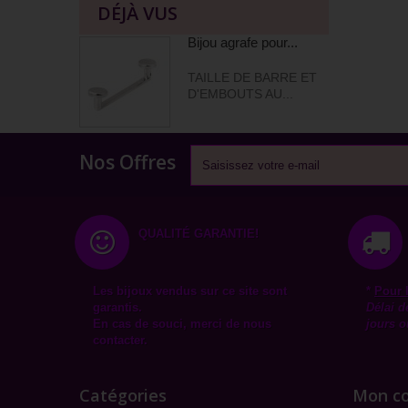
DÉJÀ VUS
Bijou agrafe pour...
TAILLE DE BARRE ET
D'EMBOUTS AU...
Nos Offres
QUALITÉ GARANTIE!
Les bijoux vendus sur ce site sont
*
Pour 
garantis.
Délai d
En cas de souci, merci de nous
jours o
contacter.
Catégories
Mon c