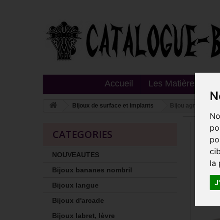
Accueil
Les Matières
T
N
Bijoux de surface et implants
Bijou agrafe pour
No
po
CATEGORIES
po
ci
NOUVEAUTES
la
Bijoux bananes nombril
J
Bijoux langue
Bijoux d'arcade
Bijoux labret, lèvre