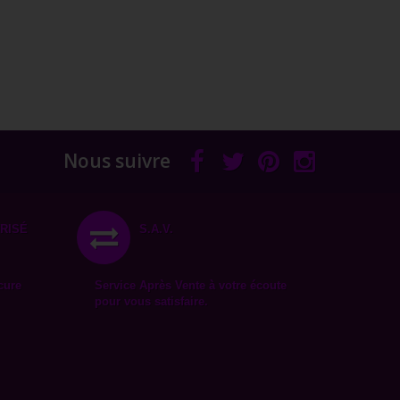
Nous suivre
RISÉ
S.A.V.
cure
Service Après Vente à votre écoute
pour vous satisfaire.