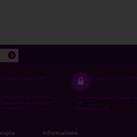
LIVRAISON GRATUITE *
PAIEMENT 100% SÉCU
la
France
dès 35 € d'achats.
Paiement par carte bancaire se
e livraison moyen de 3 à 9
3D.
uvrés (voir CGV)
Paiement Paypal
ompte
Informations