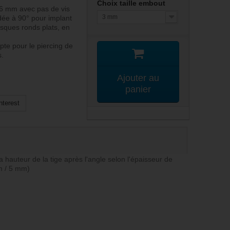
Choix taille embout
,6 mm avec pas de vis
3 mm
dée à 90° pour implant
isques ronds plats, en
pte pour le piercing de
s.
Ajouter au
panier
nterest
auteur de la tige après l'angle selon l'épaisseur de
m / 5 mm)