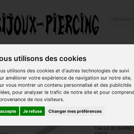
ailles et Types Bijoux
Hygiène et Piercing
Livraiso
ous utilisons des cookies
 implant, barre droite coudée 1,6 mm pas de vis interne 1,2 mm, avec disques t
us utilisons des cookies et d'autres technologies de suivi
ur améliorer votre expérience de navigation sur notre site,
Bijou agrafe po
ur vous montrer un contenu personnalisé et des publicités
barre droite 
blées, pour analyser le trafic de notre site et pour compren
pas de vis int
 provenance de nos visiteurs.
avec disques t
TFSD
'accepte
Je refuse
Changer mes préférences
Référence :
TFSD
TAILLE DE BARRE
CHOIX.