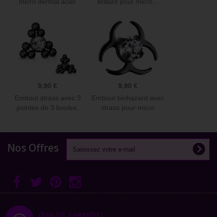
micro dermal acier
brillant pour micro...
316L...
9,90 €
9,90 €
Embout strass avec 3
Embout biohazard avec
pointes de 3 boules,
strass pour micro
pour...
dermal...
Nos Offres
QUALITÉ GARANTIE!