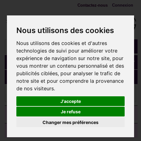
Contactez-nous
Connexion
Nous utilisons des cookies
Nous utilisons des cookies et d'autres
technologies de suivi pour améliorer votre
expérience de navigation sur notre site, pour
Panier
(vide)
vous montrer un contenu personnalisé et des
publicités ciblées, pour analyser le trafic de
MENU
notre site et pour comprendre la provenance
de nos visiteurs.
Bijoux de surface et implants
Embout pic ou cone noir
pour micro dermal titane G23 BKTIADC
J'accepte
CATEGORIES
Je refuse
Changer mes préférences
AVIS CLIENTS