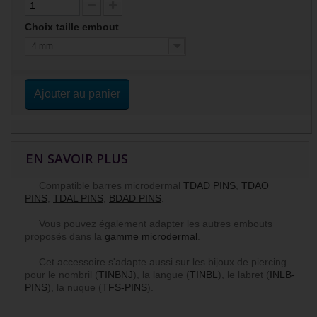
Choix taille embout
4 mm
Ajouter au panier
EN SAVOIR PLUS
Compatible barres microdermal
TDAD PINS
,
TDAO
PINS
,
TDAL PINS
,
BDAD PINS
.
Vous pouvez également adapter les autres embouts
proposés dans la
gamme microdermal
.
Cet accessoire s'adapte aussi sur les bijoux de piercing
pour le nombril (
TINBNJ
), la langue (
TINBL
), le labret (
INLB-
PINS
), la nuque (
TFS-PINS
).