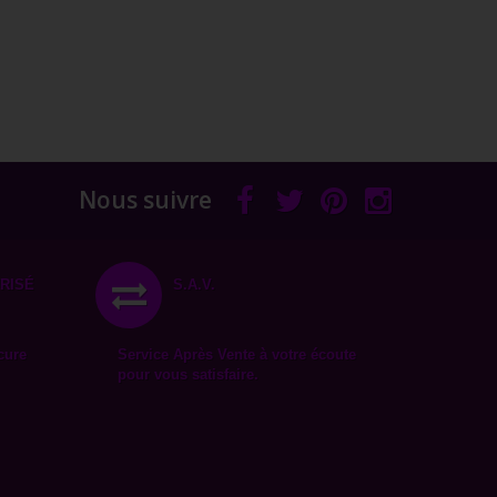
Nous suivre
RISÉ
S.A.V.
cure
Service Après Vente à votre écoute
pour vous satisfaire.