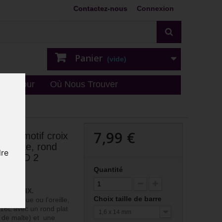
Contactez-nous
Connexion
Panier
(vide)
n - retour
Où Nous Trouver
7,99 €
vec motif croix
de malte, rond
dre
6L BLSD 2
Quantité
AU CHOIX.
Choix taille de barre
 la langue ou l'oreille,
316L avec un rond plat
1,6 x 14 mm
u de malte) et une