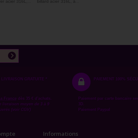
fer acier 316L,...
billard acier 316L, à...
LIVRAISON GRATUITE *
PAIEMENT 100% SÉCU
la
France
dès 35 € d'achats.
Paiement par carte bancaire se
e livraison moyen de 3 à 9
3D.
uvrés (voir CGV)
Paiement Paypal
ompte
Informations