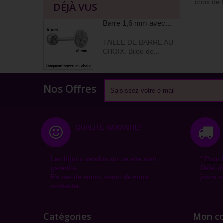
croix de 
DÉJÀ VUS
Barre 1,6 mm avec...
TAILLE DE BARRE AU
CHOIX. Bijou de...
Nos Offres
QUALITÉ GARANTIE!
Les bijoux vendus sur ce site sont
*
Pour 
garantis.
Délai d
En cas de souci, merci de nous
jours o
contacter.
Catégories
Mon c