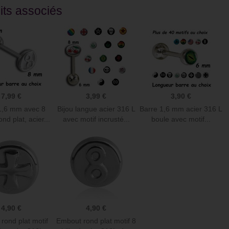
its associés
ude de commander sur ce site
Juste superbe. Piercing de cartilage du
alité prix c’est au top !
plus bel effet et franchement je le laisse
 reçu rapidement articles
la journée et la nuit, il est vraiment
eusement et avec gentillesse
parfait.
Christel D
7,99 €
3,99 €
3,90 €
1,6 mm avec 8
Bijou langue acier 316 L
Barre 1,6 mm acier 316 L
rond plat, acier...
avec motif incrusté...
boule avec motif...
4,90 €
4,90 €
rond plat motif
Embout rond plat motif 8