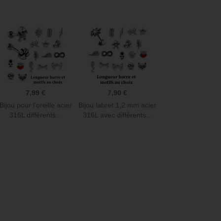
Anneau parfait : C'est exactement ce que
Bijoux hélix Magnifique, 
je cherchais pour mes lobes. Simple et
Encore plus beau en vrais
efficace. Hyper pratique et facile à mettre
irréprochable et réponse
et à enlever!
Merci beaucoup !
Delphine L
Julie G
7,99 €
7,90 €
Bijou pour l'oreille acier
Bijou labret 1,2 mm acier
316L différents...
316L avec différents...