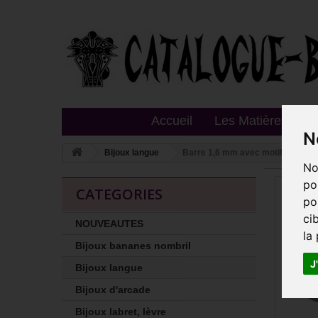
Accueil
Les Matières
T
N
Bijoux langue
Barre 1,6 mm avec motif croix de 
No
po
CATEGORIES
po
ci
NOUVEAUTES
la
Bijoux bananes nombril
J
Bijoux langue
Bijoux d'arcade
Bijoux labret, lèvre