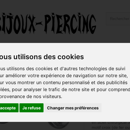
ailles et Types Bijoux
Hygiène et Piercing
Livraiso
ous utilisons des cookies
fer / croix de malte, rond plat, acier 316L BLSD 2
us utilisons des cookies et d'autres technologies de suivi
ur améliorer votre expérience de navigation sur notre site,
Barre 1,6 mm a
ur vous montrer un contenu personnalisé et des publicités
de fer / croix 
blées, pour analyser le trafic de notre site et pour compren
plat, acier 31
 provenance de nos visiteurs.
Référence :
BLSD 2
'accepte
Je refuse
Changer mes préférences
TAILLE DE BARRE 
Bijou de piercing pour
en acier chirurgical 
motif croix (de fer o