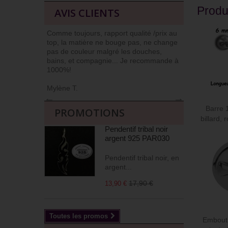
Produ
AVIS CLIENTS
Comme toujours, rapport qualité /prix au
J’ai l’habit
top, la matière ne bouge pas, ne change
car niveau qu
pas de couleur malgré les douches,
Commander et
bains, et compagnie... Je recommande à
livrés soign
1000%!
(j’apprécie !)
Mylène T.
Agnès M
←
→
Barre 
PROMOTIONS
billard, 
Pendentif tribal noir
argent 925 PAR030
Pendentif tribal noir, en
argent...
17,90 €
13,90 €
Toutes les promos
Embout 