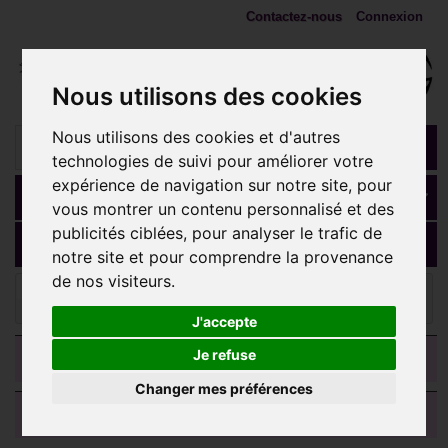
Contactez-nous
Connexion
Nous utilisons des cookies
Nous utilisons des cookies et d'autres
technologies de suivi pour améliorer votre
expérience de navigation sur notre site, pour
Panier
(vide)
vous montrer un contenu personnalisé et des
publicités ciblées, pour analyser le trafic de
MENU
notre site et pour comprendre la provenance
de nos visiteurs.
Bijoux langue
Bijou langue acier 316 L motif I love you,
Crystal Line avec strass en cristal swarovski BLCJA 02
J'accepte
CATEGORIES
Je refuse
Changer mes préférences
AVIS CLIENTS