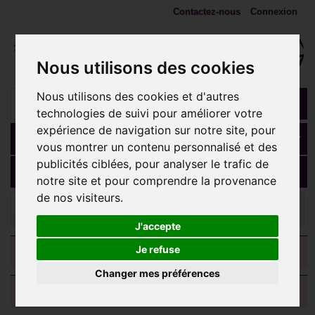
Contactez-nous
Connexion
Nous utilisons des cookies
Nous utilisons des cookies et d'autres
technologies de suivi pour améliorer votre
expérience de navigation sur notre site, pour
Panier
(vide)
vous montrer un contenu personnalisé et des
publicités ciblées, pour analyser le trafic de
MENU
notre site et pour comprendre la provenance
de nos visiteurs.
Bijoux langue
Barre 1,6 mm anneau avec boule à
clipper et barre acier 316L BLSSU
J'accepte
CATEGORIES
Je refuse
Changer mes préférences
AVIS CLIENTS