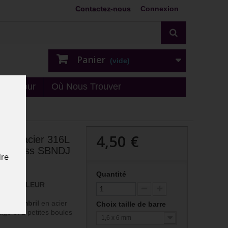
Contactez-nous
Connexion
Panier
(vide)
n - retour
Où Nous Trouver
4,50 €
6 mm acier 316L
 2 strass SBNDJ
dre
Quantité
 ET COULEUR
X.
r le
nombril
en acier
Choix taille de barre
tige et 2 petites boules
1,6 x 6 mm