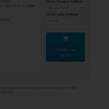
oxydable.
Choix Couleur brillant
 au
clitoris
ou au
lobe
SA : bleu foncé
Choix taille embout
nterest
4/6 mm
Ajouter au
panier
ir / bleu turquoise / vert turquoise / rose / violet /
 / 10 mm).