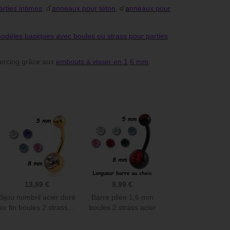
rties intimes
, d'
anneaux pour téton
, d'
a
nneaux pour
Anneau parfait : C'est exactement ce que
Bijoux hélix Magnifique, 
odèles basiques avec boules ou strass pour parties
je cherchais pour mes lobes. Simple et
Encore plus beau en vrais
efficace. Hyper pratique et facile à mettre
irréprochable et réponse
et à enlever!
Merci beaucoup !
ercing grâce aux
embouts à visser en 1,6 mm
.
Delphine L
Julie G
13,99 €
9,99 €
Bijou nombril acier doré
Barre pliée 1,6 mm
or fin boules 2 strass...
boules 2 strass acier
noir...