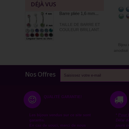
DÉJÀ VUS
Barre pliée 1,6 mm...
TAILLE DE BARRE ET
COULEUR BRILLANT...
Bijou 
anodisé 
Nos Offres
QUALITÉ GARANTIE!
Les bijoux vendus sur ce site sont
*
Pour 
garantis.
Délai d
En cas de souci, merci de nous
jours o