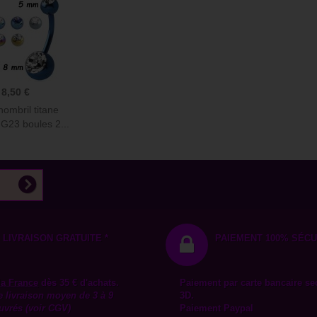
8,50 €
nombril titane
G23 boules 2...
LIVRAISON GRATUITE *
PAIEMENT 100% SÉCU
la
France
dès 35 € d'achats.
Paiement par carte bancaire se
e livraison moyen de 3 à 9
3D.
uvrés (voir CGV)
Paiement Paypal