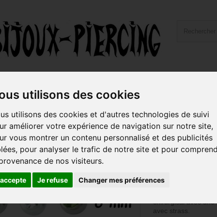
ailles et Types Bijoux
Hygiène et Piercing
Livraiso
ous utilisons des cookies
er 316L petites boules 2 strass SBNDJ
us utilisons des cookies et d'autres technologies de suivi
ur améliorer votre expérience de navigation sur notre site,
Barre pliée 1,
ur vous montrer un contenu personnalisé et des publicités
petites boules
blées, pour analyser le trafic de notre site et pour compren
 provenance de nos visiteurs.
Référence :
SBNDJ
TAILLE DE BARRE
'accepte
Je refuse
Changer mes préférences
BRILLANT AU CHOI
Bijou de piercing pou
chirurgical avec une 
avec strass.