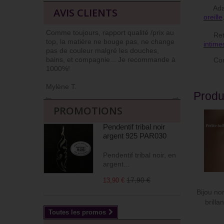
Adapt
AVIS CLIENTS
oreille
Comme toujours, rapport qualité /prix au
J’ai l’habit
Retr
top, la matière ne bouge pas, ne change
car niveau qu
intime
pas de couleur malgré les douches,
Commander et
bains, et compagnie... Je recommande à
livrés soign
Compo
1000%!
(j’apprécie !)
Mylène T.
Agnès M
Produ
←
→
PROMOTIONS
Pendentif tribal noir
argent 925 PAR030
Pendentif tribal noir, en
argent...
17,90 €
13,90 €
Bijou nom
brilla
Toutes les promos