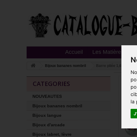
Accueil
Les Matières
T
N
Bijoux bananes nombril
Barre pliée 1,6 mm aci
No
po
CATEGORIES
po
ci
NOUVEAUTES
la
Bijoux bananes nombril
J
Bijoux langue
Bijoux d'arcade
Bijoux labret, lèvre