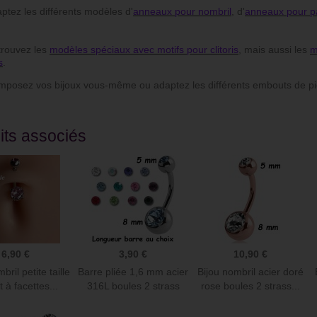
ez les différents modèles d'
anneaux pour nombril
, d'
anneaux pour pa
.
ude de commander sur ce site
Juste superbe. Piercing de cartilage du
ouvez les
modèles spéciaux avec motifs pour clitoris
, mais aussi les
m
alité prix c’est au top !
plus bel effet et franchement je le laisse
s
.
 reçu rapidement articles
la journée et la nuit, il est vraiment
eusement et avec gentillesse
parfait.
sez vos bijoux vous-même ou adaptez les différents embouts de pi
Christel D
its associés
6,90 €
3,90 €
10,90 €
bril petite taille
Barre pliée 1,6 mm acier
Bijou nombril acier doré
nt à facettes...
316L boules 2 strass
rose boules 2 strass...
BNDJ