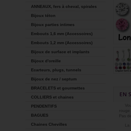
ANNEAUX, fers à cheval, spirales
Bijoux téton
Bijoux parties intimes
Embouts 1,6 mm (Accessoires)
Embouts 1,2 mm (Accessoires)
Bijoux de surface et implants
Bijoux d'oreille
Ecarteurs, plugs, tunnels
Bijoux de nez / septum
BRACELETS et gourmettes
EN 
COLLIERS et chaines
Vous p
PENDENTIFS
rouge 
BAGUES
Pas d
Chaines Chevilles
La bou