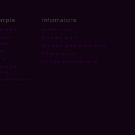
ompte
Informations
mmandes
Contactez-nous
urs de
Mentions légales
dise
Conditions générales de ventes
rs
Offres exclusives
esses
Politique de confidentialité
rmations
lles
 de réduction