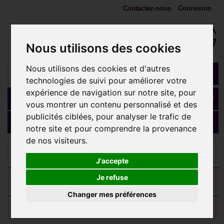
Contactez-nous
Connexion
Nous utilisons des cookies
Nous utilisons des cookies et d'autres
technologies de suivi pour améliorer votre
expérience de navigation sur notre site, pour
Panier
(vide)
vous montrer un contenu personnalisé et des
publicités ciblées, pour analyser le trafic de
MENU
notre site et pour comprendre la provenance
de nos visiteurs.
Bijoux bananes nombril
Bijou nombril pour femme
enceinte motif coeur bleu acier 316L barre ptfe FPBN 3
J'accepte
CATEGORIES
Je refuse
Changer mes préférences
AVIS CLIENTS