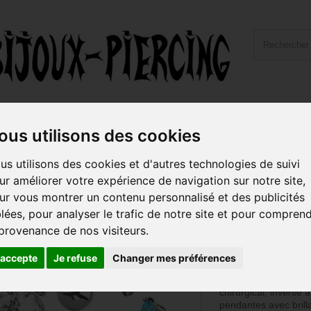
ailles et Types Bijoux
Hygiène et Piercing
Livraiso
ous utilisons des cookies
leur et feuilles avec strass acier 316L N20367-C-Q-P
us utilisons des cookies et d'autres technologies de suivi
ur améliorer votre expérience de navigation sur notre site,
Bijou nombril i
ur vous montrer un contenu personnalisé et des publicités
feuilles avec s
blées, pour analyser le trafic de notre site et pour compren
N20367-C-Q-
 provenance de nos visiteurs.
Référence :
N20367
'accepte
Je refuse
Changer mes préférences
COULEUR BRILLAN
Bijou de piercing pou
chirurgical, inversé a
pendantes avec brilla