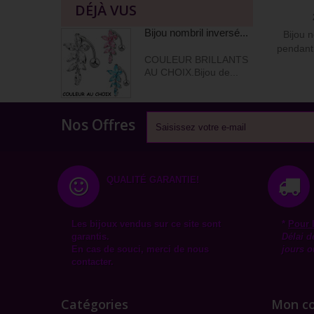
DÉJÀ VUS
Bijou nombril inversé...
Bijou n
pendant m
COULEUR BRILLANTS
AU CHOIX.Bijou de...
Nos Offres
QUALITÉ GARANTIE!
Les bijoux vendus sur ce site sont
*
Pour 
garantis.
Délai d
En cas de souci, merci de nous
jours o
contacter.
Catégories
Mon c