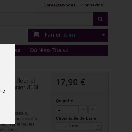
Contactez-nous
Connexion
Panier
(vide)
n - retour
Où Nous Trouver
17,90 €
nversé fleur et
trass acier 316L
dre
P
Quantité
-C-Q-P
TS AU CHOIX.
Choix taille de barre
r le nombril en acier
vec fleur et feuilles
1,6 x 10 mm
nts sertis.