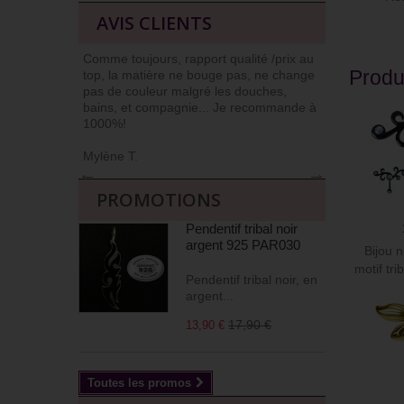
AVIS CLIENTS
Comme toujours, rapport qualité /prix au
J’ai l’habit
Produ
top, la matière ne bouge pas, ne change
car niveau qu
pas de couleur malgré les douches,
Commander et
bains, et compagnie... Je recommande à
livrés soign
1000%!
(j’apprécie !)
Mylène T.
Agnès M
←
→
PROMOTIONS
Pendentif tribal noir
argent 925 PAR030
Bijou n
motif tri
Pendentif tribal noir, en
argent...
17,90 €
13,90 €
Toutes les promos