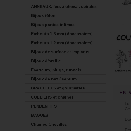
ANNEAUX, fers à cheval, spirales
Bijoux téton
Bijoux parties intimes
Embouts 1,6 mm (Accessoires)
Embouts 1,2 mm (Accessoires)
Bijoux de surface et implants
Bijoux d'oreille
Ecarteurs, plugs, tunnels
Bijoux de nez / septum
BRACELETS et gourmettes
EN 
COLLIERS et chaines
La bo
PENDENTIFS
Ce bij
BAGUES
Déco
Chaines Chevilles
Retr