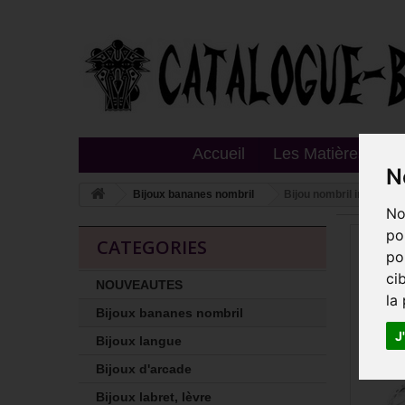
Accueil
Les Matières
T
N
Bijoux bananes nombril
Bijou nombril inversé f
No
po
CATEGORIES
po
ci
NOUVEAUTES
la
Bijoux bananes nombril
J
Bijoux langue
Bijoux d'arcade
Bijoux labret, lèvre