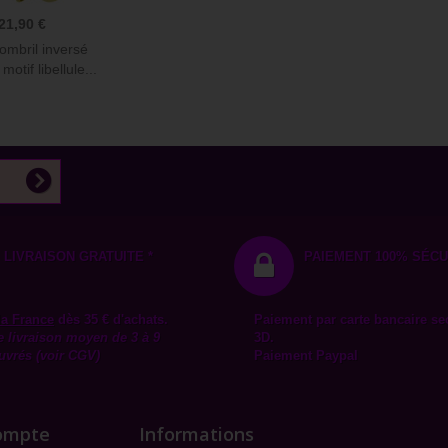
21,90 €
ombril inversé
otif libellule...
LIVRAISON GRATUITE *
PAIEMENT 100% SÉCU
la
France
dès 35 € d'achats.
Paiement par carte bancaire se
e livraison moyen de 3 à 9
3D.
uvrés (voir CGV)
Paiement Paypal
ompte
Informations