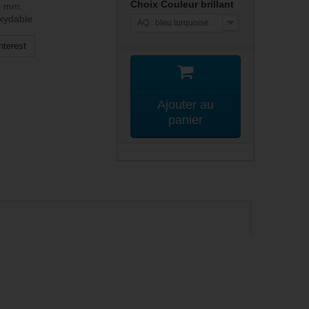
Choix Couleur brillant
10 mm.
oxydable.
AQ : bleu turquoise
nterest
Ajouter au
panier