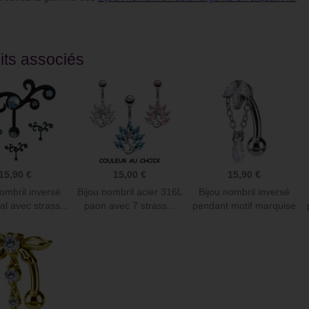
ude de commander sur ce site
Juste superbe. Piercing de cartilage du
its associés
alité prix c’est au top !
plus bel effet et franchement je le laisse
 reçu rapidement articles
la journée et la nuit, il est vraiment
eusement et avec gentillesse
parfait.
Christel D
15,90 €
15,00 €
15,90 €
ombril inversé
Bijou nombril acier 316L
Bijou nombril inversé
bal avec strass...
paon avec 7 strass...
pendant motif marquise
3...