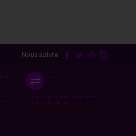
Nous suivre
RISÉ
S.A.V.
cure
Service Après Vente à votre écoute
pour vous satisfaire.