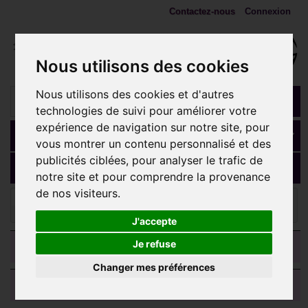
Contactez-nous
Connexion
Nous utilisons des cookies
Nous utilisons des cookies et d'autres
technologies de suivi pour améliorer votre
expérience de navigation sur notre site, pour
Panier
(vide)
vous montrer un contenu personnalisé et des
publicités ciblées, pour analyser le trafic de
MENU
notre site et pour comprendre la provenance
de nos visiteurs.
COLLIERS et chaines
Chaine argent 925 maillons
gourmette diamantée 1,2 mm CH 16
J'accepte
CATEGORIES
Je refuse
Changer mes préférences
AVIS CLIENTS