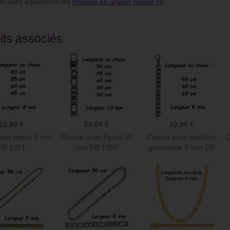
avez également les
chaines en argent massif ici
.
ude de commander sur ce site
Juste superbe. Piercing de cartilage du
its associés
alité prix c’est au top !
plus bel effet et franchement je le laisse
 reçu rapidement articles
la journée et la nuit, il est vraiment
eusement et avec gentillesse
parfait.
Christel D
22,90 €
25,00 €
32,90 €
cier figaro 8 mm
Chaine acier figaro 10
Chaine acier maillons
C
DB 1321
mm DB 1395
gourmette 8 mm DB
1380