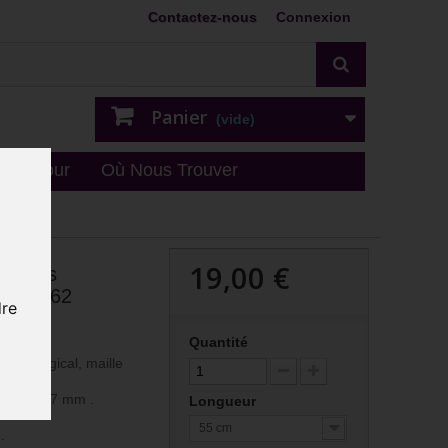
Contactez-nous
Connexion
Panier
(vide)
n - retour
Où Nous Trouver
19,00 €
aillons
mm HC62
dre
Quantité
r chirurgical, maille
argeur : 7 mm .
Longueur
55 cm
.