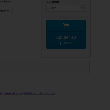
oxydable.
Largeur
7 mm
nterest
Ajouter au
panier
ergique et inoxydable en cliquant ici
.