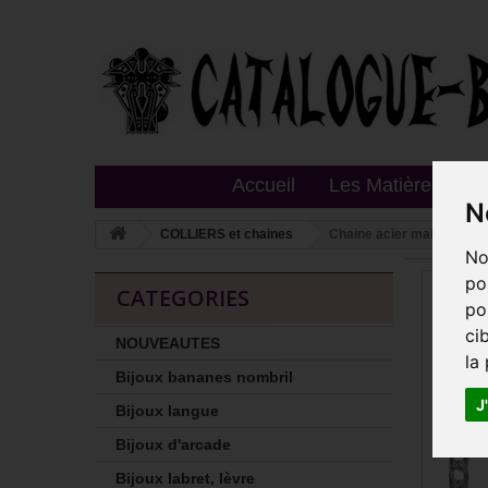
Accueil
Les Matières
T
N
COLLIERS et chaines
Chaine acier maillons g
No
po
CATEGORIES
po
ci
NOUVEAUTES
la
Bijoux bananes nombril
J
Bijoux langue
Bijoux d'arcade
Bijoux labret, lèvre