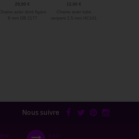
29,90 €
12,00 €
Chaine acier doré figaro
Chaine acier tube
8 mm DB 2177
serpent 2,5 mm HC101
Nous suivre
RISÉ
S.A.V.