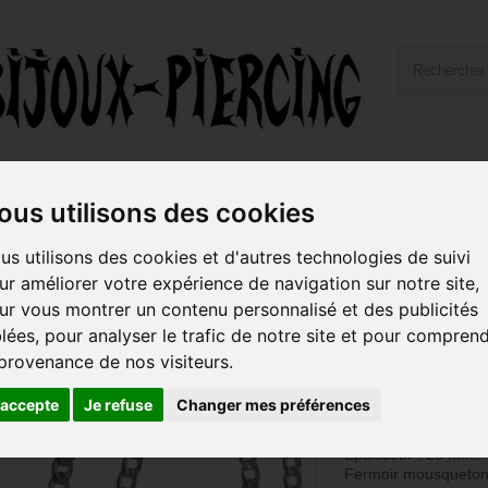
ailles et Types Bijoux
Hygiène et Piercing
Livraiso
ous utilisons des cookies
ourmette 7 mm HC62
us utilisons des cookies et d'autres technologies de suivi
ur améliorer votre expérience de navigation sur notre site,
Chaine acier m
ur vous montrer un contenu personnalisé et des publicités
gourmette 7 
blées, pour analyser le trafic de notre site et pour compren
 provenance de nos visiteurs.
Référence :
HC62
Collier chaine en acie
'accepte
Je refuse
Changer mes préférences
gourmette.
Longueur : 55 cm. L
Epaisseur : 20 mm.
Fermoir mousqueton