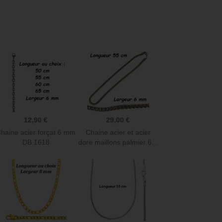
Anneau parfait : C'est exactement ce que
Bijoux hélix Magnifique, 
je cherchais pour mes lobes. Simple et
Encore plus beau en vrais
efficace. Hyper pratique et facile à mettre
irréprochable et réponse
et à enlever!
Merci beaucoup !
Delphine L
Julie G
12,90 €
29,00 €
haine acier forçat 6 mm
Chaine acier et acier
DB 1618
dore maillons palmier 6...