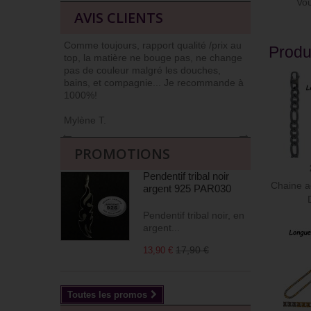
Vous 
AVIS CLIENTS
Comme toujours, rapport qualité /prix au
J’ai l’habit
Produ
top, la matière ne bouge pas, ne change
car niveau qu
pas de couleur malgré les douches,
Commander et
bains, et compagnie... Je recommande à
livrés soign
1000%!
(j’apprécie !)
Mylène T.
Agnès M
←
→
PROMOTIONS
Pendentif tribal noir
Chaine a
argent 925 PAR030
Pendentif tribal noir, en
argent...
17,90 €
13,90 €
Toutes les promos