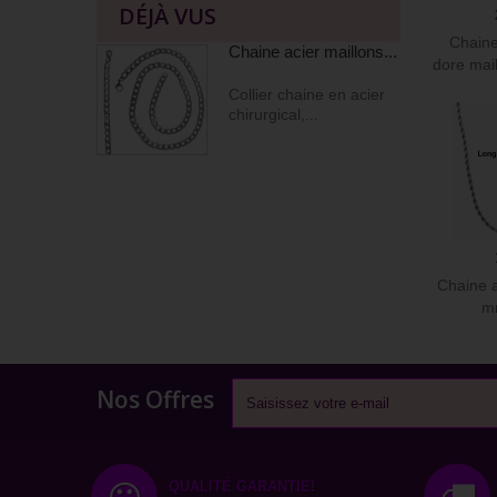
DÉJÀ VUS
Chaine
Chaine acier maillons...
dore ma
Collier chaine en acier
chirurgical,...
Chaine a
m
Nos Offres
QUALITÉ GARANTIE!