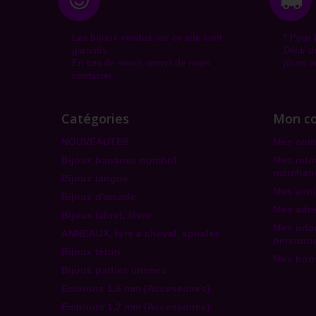
Les bijoux vendus sur ce site sont
*
Pour 
garantis.
Délai d
En cas de souci, merci de nous
jours o
contacter.
Catégories
Mon c
NOUVEAUTES
Mes co
Bijoux bananes nombril
Mes reto
marchan
Bijoux langue
Mes avoi
Bijoux d'arcade
Mes adr
Bijoux labret, lèvre
Mes info
ANNEAUX, fers à cheval, spirales
personne
Bijoux téton
Mes bons
Bijoux parties intimes
Embouts 1,6 mm (Accessoires)
Embouts 1,2 mm (Accessoires)