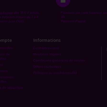
la
France
dès 35 € d'achats.
Paiement par carte bancaire se
e livraison moyen de 3 à 9
3D.
uvrés (voir CGV)
Paiement Paypal
ompte
Informations
mmandes
Contactez-nous
urs de
Mentions légales
dise
Conditions générales de ventes
rs
Offres exclusives
esses
Politique de confidentialité
rmations
lles
 de réduction