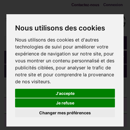
Contactez-nous
Connexion
Nous utilisons des cookies
Nous utilisons des cookies et d'autres
technologies de suivi pour améliorer votre
expérience de navigation sur notre site, pour
Panier
(vide)
vous montrer un contenu personnalisé et des
publicités ciblées, pour analyser le trafic de
MENU
notre site et pour comprendre la provenance
de nos visiteurs.
Ecarteurs, plugs, tunnels
Tunnel avec strass blanc en
cristal de swarovski pour oreille acier 316L gros diamètre CJFTR
J'accepte
CATEGORIES
Je refuse
Changer mes préférences
AVIS CLIENTS