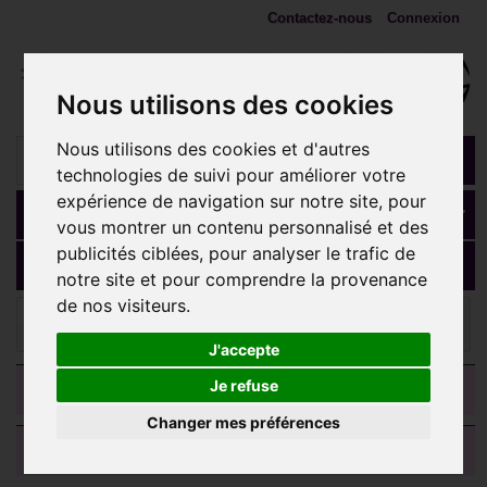
Contactez-nous
Connexion
Nous utilisons des cookies
Nous utilisons des cookies et d'autres
technologies de suivi pour améliorer votre
expérience de navigation sur notre site, pour
Panier
(vide)
vous montrer un contenu personnalisé et des
publicités ciblées, pour analyser le trafic de
MENU
notre site et pour comprendre la provenance
de nos visiteurs.
Ecarteurs, plugs, tunnels
Faux plug noir pour l'oreille
acrylique FUPL
J'accepte
CATEGORIES
Je refuse
Changer mes préférences
AVIS CLIENTS