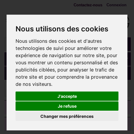
Contactez-nous
Connexion
Nous utilisons des cookies
Nous utilisons des cookies et d'autres
technologies de suivi pour améliorer votre
expérience de navigation sur notre site, pour
Panier
(vide)
vous montrer un contenu personnalisé et des
publicités ciblées, pour analyser le trafic de
MENU
notre site et pour comprendre la provenance
de nos visiteurs.
Ecarteurs, plugs, tunnels
Accessoire motif celtique
pour tunnel oreille acier doré or fin gros diamètre GPTNA 08
J'accepte
CATEGORIES
Je refuse
Changer mes préférences
AVIS CLIENTS