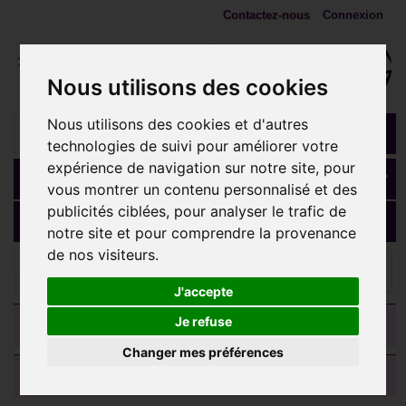
Contactez-nous
Connexion
Nous utilisons des cookies
Nous utilisons des cookies et d'autres
technologies de suivi pour améliorer votre
expérience de navigation sur notre site, pour
Panier
(vide)
vous montrer un contenu personnalisé et des
publicités ciblées, pour analyser le trafic de
MENU
notre site et pour comprendre la provenance
de nos visiteurs.
Ecarteurs, plugs, tunnels
Tunnel oreille silicone blanc
gros diamètre STN WH
J'accepte
CATEGORIES
Je refuse
Changer mes préférences
AVIS CLIENTS