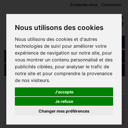
Contactez-nous
Connexion
Nous utilisons des cookies
Nous utilisons des cookies et d'autres
technologies de suivi pour améliorer votre
expérience de navigation sur notre site, pour
Panier
(vide)
vous montrer un contenu personnalisé et des
publicités ciblées, pour analyser le trafic de
MENU
notre site et pour comprendre la provenance
de nos visiteurs.
Embouts 1,6 mm (Accessoires)
Embout motif tête de
mort acier 316L, à visser 1,6 mm SC 400
J'accepte
CATEGORIES
Je refuse
Changer mes préférences
AVIS CLIENTS