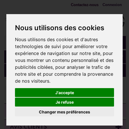
Contactez-nous
Connexion
Nous utilisons des cookies
Nous utilisons des cookies et d'autres
technologies de suivi pour améliorer votre
expérience de navigation sur notre site, pour
Panier
(vide)
vous montrer un contenu personnalisé et des
publicités ciblées, pour analyser le trafic de
MENU
notre site et pour comprendre la provenance
de nos visiteurs.
Embouts 1,2 mm (Accessoires)
Noeud papillon avec 2
brillants blancs sertis acier 316L, pour barre 1,2 mm avec pas de vis
J'accepte
interne 0,8 mm INSCJ 11
Je refuse
CATEGORIES
Changer mes préférences
AVIS CLIENTS