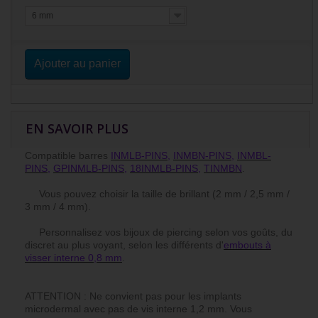
6 mm
Ajouter au panier
EN SAVOIR PLUS
Compatible barres
INMLB-PINS
,
INMBN-PINS
,
INMBL-
PINS
,
GPINMLB-PINS
,
18INMLB-PINS
,
TINMBN
.
Vous pouvez choisir la taille de brillant (2 mm / 2,5 mm /
3 mm / 4 mm).
Personnalisez vos bijoux de piercing selon vos goûts, du
discret au plus voyant, selon les différents d'
embouts à
visser interne 0,8 mm
.
ATTENTION : Ne convient pas pour les implants
microdermal avec pas de vis interne 1,2 mm. Vous