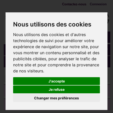
Contactez-nous
Connexion
Nous utilisons des cookies
Nous utilisons des cookies et d'autres
technologies de suivi pour améliorer votre
expérience de navigation sur notre site, pour
Panier
(vide)
vous montrer un contenu personnalisé et des
publicités ciblées, pour analyser le trafic de
MENU
notre site et pour comprendre la provenance
de nos visiteurs.
Embouts 1,2 mm (Accessoires)
Embout forme cerise
acier 316L, à visser 1,2 mm MSC 77
J'accepte
CATEGORIES
Je refuse
Changer mes préférences
AVIS CLIENTS