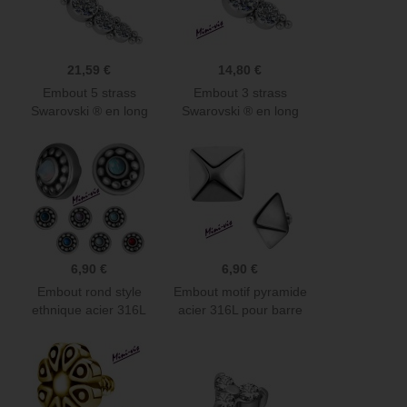
21,59 €
14,80 €
Embout 5 strass
Embout 3 strass
Swarovski ® en long
Swarovski ® en long
avec mini...
avec mini...
6,90 €
6,90 €
Embout rond style
Embout motif pyramide
ethnique acier 316L
acier 316L pour barre
boule...
1,2...