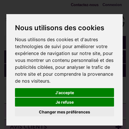
Contactez-nous
Connexion
Nous utilisons des cookies
Nous utilisons des cookies et d'autres
technologies de suivi pour améliorer votre
expérience de navigation sur notre site, pour
Panier
(vide)
vous montrer un contenu personnalisé et des
publicités ciblées, pour analyser le trafic de
MENU
notre site et pour comprendre la provenance
de nos visiteurs.
Embouts 1,2 mm (Accessoires)
Barre droite 1,2 mm et
boule acier 316L à visser pas de vis interne mini-vis 0,8 mm MBLI-
J'accepte
PINS
Je refuse
CATEGORIES
Changer mes préférences
AVIS CLIENTS