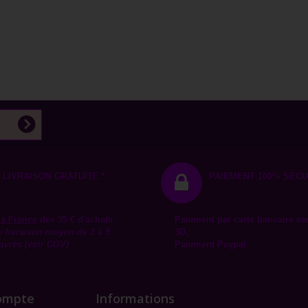
LIVRAISON GRATUITE *
PAIEMENT 100% SÉCU
la
France
dès 35 € d'achats.
Paiement par carte bancaire se
e livraison moyen de 3 à 9
3D.
uvrés (voir CGV)
Paiement Paypal
ompte
Informations