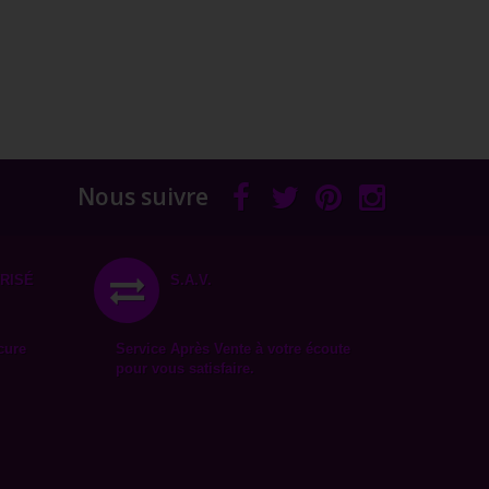
Nous suivre
RISÉ
S.A.V.
cure
Service Après Vente à votre écoute
pour vous satisfaire.