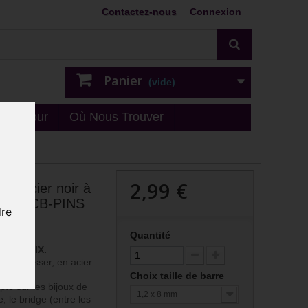
Contactez-nous
Connexion
Panier
(vide)
n - retour
Où Nous Trouver
2,99 €
val acier noir à
m BKMCB-PINS
dre
-PINS
Quantité
AU CHOIX.
 mm à visser, en acier
Choix taille de barre
pte sur les bijoux de
1,2 x 8 mm
, le bridge (entre les