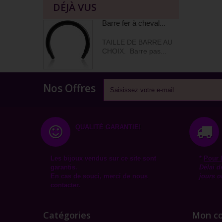
DÉJÀ VUS
Barre fer à cheval...
TAILLE DE BARRE AU
CHOIX. Barre pas...
Nos Offres
QUALITÉ GARANTIE!
Les bijoux vendus sur ce site sont
*
Pour 
garantis.
Délai d
En cas de souci, merci de nous
jours o
contacter.
Catégories
Mon c