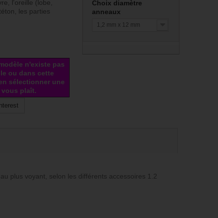
re, l'oreille (lobe,
Choix diamètre
téton, les parties
anneaux
1,2 mm x 12 mm
modèle n'existe pas
lle ou dans cette
 en sélectionner une
l vous plaît.
nterest
u plus voyant, selon les différents accessoires 1.2