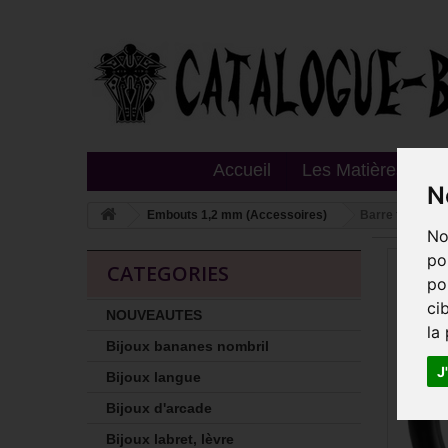
Accueil
Les Matières
T
N
Embouts 1,2 mm (Accessoires)
Barre fer à ch
No
po
CATEGORIES
po
ci
NOUVEAUTES
la
Bijoux bananes nombril
J
Bijoux langue
Bijoux d'arcade
Bijoux labret, lèvre