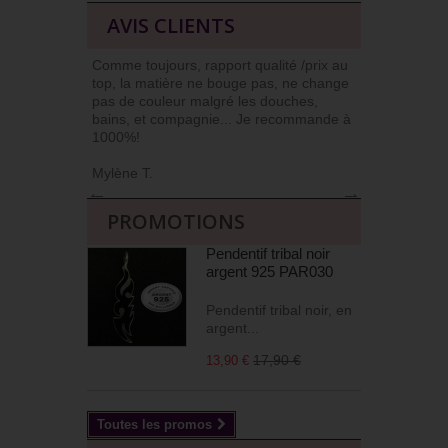
AVIS CLIENTS
Comme toujours, rapport qualité /prix au
J’ai l’habit
top, la matière ne bouge pas, ne change
car niveau qu
pas de couleur malgré les douches,
Commander et
bains, et compagnie... Je recommande à
livrés soign
1000%!
(j’apprécie !)
Mylène T.
Agnès M
←
→
PROMOTIONS
Pendentif tribal noir
argent 925 PAR030
Pendentif tribal noir, en
argent...
17,90 €
13,90 €
Toutes les promos