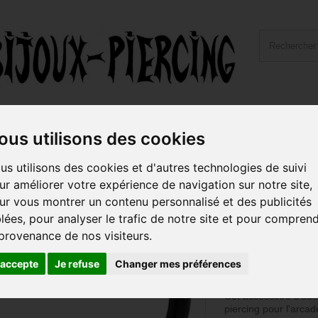
ailles et Types Bijoux
Hygiène et Piercing
Livraiso
ous utilisons des cookies
eval acier noir à visser 1,2 mm BKMCB-PINS
us utilisons des cookies et d'autres technologies de suivi
ur améliorer votre expérience de navigation sur notre site,
Barre fer à che
ur vous montrer un contenu personnalisé et des publicités
visser 1,2 m
blées, pour analyser le trafic de notre site et pour compren
 provenance de nos visiteurs.
Référence :
BKMCB
TAILLE DE BARRE 
'accepte
Je refuse
Changer mes préférences
Barre pas de vis 1,2
chirurgical noir.
Cet accessoire s'ada
piercing pour l'arcade