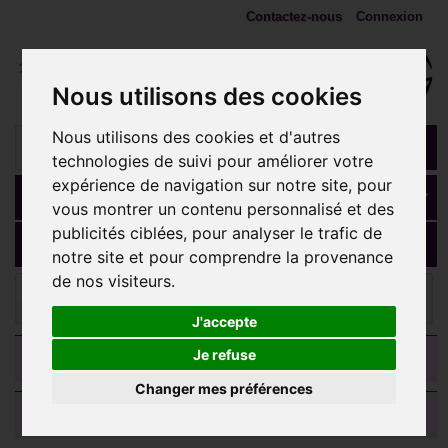
Contactez-nous
Connexion
Nous utilisons des cookies
Nous utilisons des cookies et d'autres
technologies de suivi pour améliorer votre
expérience de navigation sur notre site, pour
Panier
(vide)
vous montrer un contenu personnalisé et des
publicités ciblées, pour analyser le trafic de
MENU
notre site et pour comprendre la provenance
de nos visiteurs.
Bijoux labret, lèvre
Labret Bioflex ® brillant 2 mm serti
argent 925 à clipper BOLBJS 13
J'accepte
CATEGORIES
Je refuse
Changer mes préférences
AVIS CLIENTS