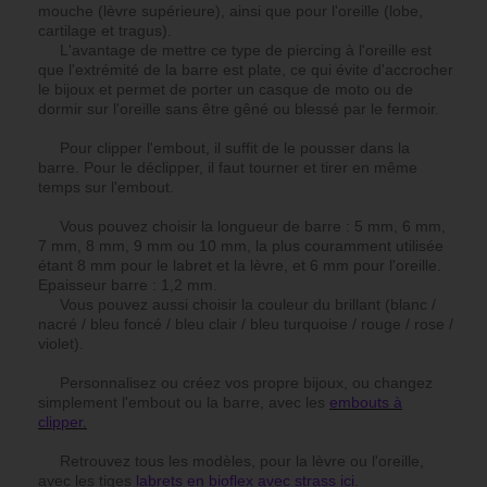
mouche (lèvre supérieure), ainsi que pour l'oreille (lobe,
cartilage et tragus).
L'avantage de mettre ce type de piercing à l'oreille est
que l'extrémité de la barre est plate, ce qui évite d'accrocher
le bijoux et permet de porter un casque de moto ou de
dormir sur l'oreille sans être gêné ou blessé par le fermoir.
Pour clipper l'embout, il suffit de le pousser dans la
barre. Pour le déclipper, il faut tourner et tirer en même
temps sur l'embout.
Vous pouvez choisir la longueur de barre : 5 mm, 6 mm,
7 mm, 8 mm, 9 mm ou 10 mm, la plus couramment utilisée
étant 8 mm pour le labret et la lèvre, et 6 mm pour l'oreille.
Epaisseur barre : 1,2 mm.
Vous pouvez aussi choisir la couleur du brillant (blanc /
nacré / bleu foncé / bleu clair / bleu turquoise / rouge / rose /
violet).
Personnalisez ou créez vos propre bijoux, ou changez
simplement l'embout ou la barre, avec les
embouts à
clipper
.
Retrouvez tous les modèles, pour la lèvre ou l'oreille,
avec les tiges
labrets en bioflex avec strass ici
.