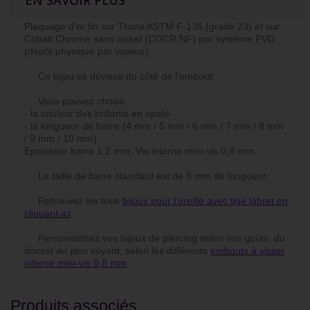
EN SAVOIR PLUS
Plaquage d'or fin sur Titane ASTM F-136 (grade 23) et sur
Cobalt Chrome sans nickel (COCR NF) par système PVD
(dépôt physique par vapeur).
Ce bijou se dévisse du côté de l'embout.
Vous pouvez choisir :
- la couleur des brillants en opale
- la longueur de barre (4 mm / 5 mm / 6 mm / 7 mm / 8 mm
/ 9 mm / 10 mm).
Epaisseur barre 1,2 mm. Vis interne mini-vis 0,8 mm.
La taille de barre standard est de 8 mm de longueur.
Retrouvez les tous
bijoux pour l'oreille avec tige labret en
cliquant-ici
.
Personnalisez vos bijoux de piercing selon vos goûts, du
discret au plus voyant, selon les différents
embouts à visser
interne mini-vis 0,8 mm
.
Produits associés