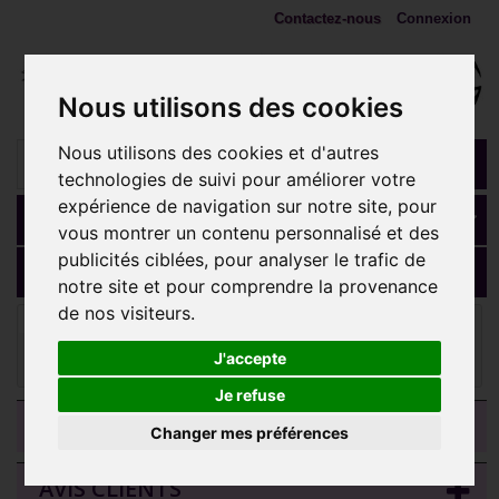
Contactez-nous
Connexion
Nous utilisons des cookies
Nous utilisons des cookies et d'autres
technologies de suivi pour améliorer votre
expérience de navigation sur notre site, pour
Panier
(vide)
vous montrer un contenu personnalisé et des
publicités ciblées, pour analyser le trafic de
MENU
notre site et pour comprendre la provenance
de nos visiteurs.
Bijoux d'oreille
Bijou labret 1,2 mm titane or marquise 3
strass opale COCR NF or à visser interne mini-vis 0,8 mm
J'accepte
TGPMLBIAJ026
Je refuse
CATEGORIES
Changer mes préférences
AVIS CLIENTS