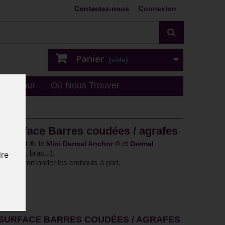
Contactez-nous
Connexion
Panier
(vide)
n - retour
Où Nous Trouver
g surface Barres coudées / agrafes
, le
et
rodermal
®
Mini Dermal Anchor
®
Dermal
 ventre, bras...).
dre
aussi commander les embouts à part.
 SURFACE BARRES COUDÉES / AGRAFES