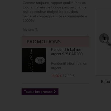
Comme toujours, rapport qualité /prix au
J’ai l’habit
top, la matière ne bouge pas, ne change
car niveau qu
pas de couleur malgré les douches,
Commander et
bains, et compagnie... Je recommande à
livrés soign
1000%!
(j’apprécie !)
Mylène T.
Agnès M
←
→
PROMOTIONS
Pendentif tribal noir
argent 925 PAR030
Pendentif tribal noir, en
argent...
17,90 €
13,90 €
Bijou
Toutes les promos