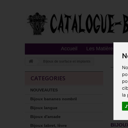
Accueil
Les Matières
T
N
Bijoux de surface et implants
No
Bij
po
CATEGORIES
po
Vous 
Skind
ci
NOUVEAUTES
Les d
la
Bijoux bananes nombril
Vous 
J
Bijoux langue
Détail
Bijoux d'arcade
BIJOU
Bijoux labret, lèvre