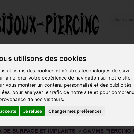
ailles et Types Bijoux
Hygiène et Piercing
Livraiso
ous utilisons des cookies
us utilisons des cookies et d'autres technologies de suivi
oux de surface et implants > Gamme piercin
ur améliorer votre expérience de navigation sur notre site,
ur vous montrer un contenu personnalisé et des publicités
trouverez ici les bijoux pour les piercings de surface tel que le
Mic
, les
, ainsi que les
(nuque,
iver
®
bijoux Skindiver ®
Implants Agrafes
blées, pour analyser le trafic de notre site et pour compren
ifférents modèles sont vendus en bijou complet. Ou vous pouvez 
 provenance de nos visiteurs.
avez bien ...
'accepte
Je refuse
Changer mes préférences
s
X DE SURFACE ET IMPLANTS > GAMME PIERCING