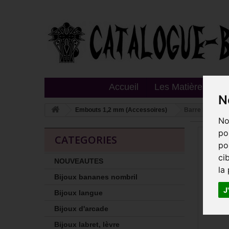
Accueil
Les Matières
T
N
Embouts 1,2 mm (Accessoires)
Barre labret 1,
No
po
CATEGORIES
po
ci
NOUVEAUTES
la
Bijoux bananes nombril
J
Bijoux langue
Bijoux d'arcade
Bijoux labret, lèvre