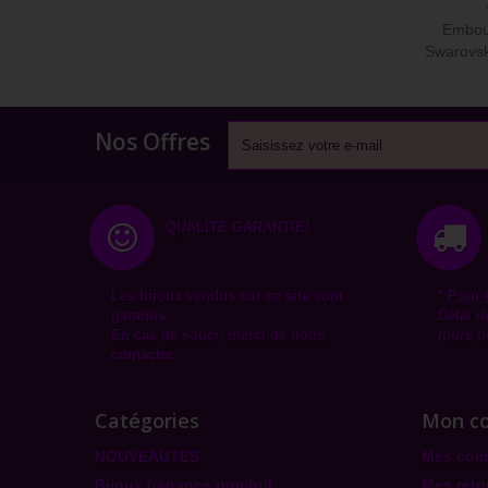
Embout
Swarovski
Nos Offres
QUALITÉ GARANTIE!
Les bijoux vendus sur ce site sont
*
Pour 
garantis.
Délai d
En cas de souci, merci de nous
jours o
contacter.
Catégories
Mon c
NOUVEAUTES
Mes co
Bijoux bananes nombril
Mes reto