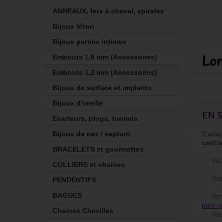
ANNEAUX, fers à cheval, spirales
Bijoux téton
Bijoux parties intimes
Embouts 1,6 mm (Accessoires)
Embouts 1,2 mm (Accessoires)
Bijoux de surface et implants
Bijoux d'oreille
EN 
Ecarteurs, plugs, tunnels
Bijoux de nez / septum
S'adap
cartil
BRACELETS et gourmettes
Vous p
COLLIERS et chaines
Généra
PENDENTIFS
BAGUES
Person
mini-v
Chaines Chevilles
Vous 