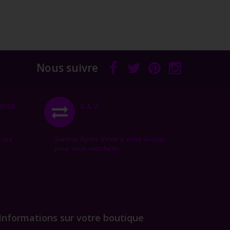
Nous suivre
RISÉ
S.A.V.
cure
Service Après Vente à votre écoute
pour vous satisfaire.
Informations sur votre boutique