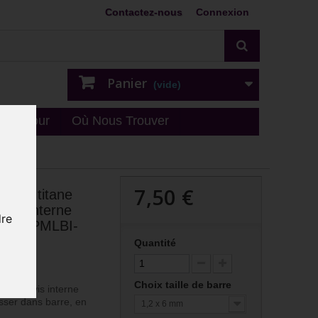
Contactez-nous
Connexion
Panier
(vide)
n - retour
Où Nous Trouver
7,50 €
,2 mm titane
isser interne
dre
mm TGPMLBI-
Quantité
-PINS
Choix taille de barre
pas de vis interne
isser dans barre, en
1,2 x 6 mm