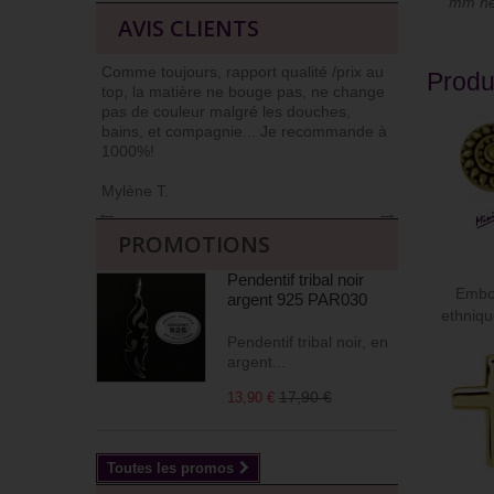
mm ne 
AVIS CLIENTS
Comme toujours, rapport qualité /prix au
J’ai l’habit
Produ
top, la matière ne bouge pas, ne change
car niveau qu
pas de couleur malgré les douches,
Commander et
bains, et compagnie... Je recommande à
livrés soign
1000%!
(j’apprécie !)
Mylène T.
Agnès M
←
→
PROMOTIONS
Pendentif tribal noir
Embou
argent 925 PAR030
ethniqu
Pendentif tribal noir, en
argent...
17,90 €
13,90 €
Toutes les promos