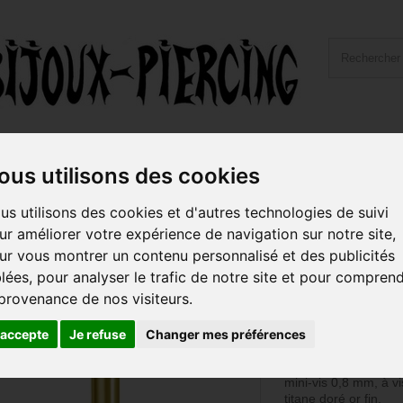
ailles et Types Bijoux
Hygiène et Piercing
Livraiso
ous utilisons des cookies
2 mm titane doré or fin à visser interne mini-vis 0,8 mm TGPMLBI-PINS
us utilisons des cookies et d'autres technologies de suivi
ur améliorer votre expérience de navigation sur notre site,
Barre labret 1
ur vous montrer un contenu personnalisé et des publicités
doré or fin à v
blées, pour analyser le trafic de notre site et pour compren
mini-vis 0,8 
 provenance de nos visiteurs.
PINS
'accepte
Je refuse
Changer mes préférences
Référence :
GPMLBI
Barre labret 1,2 mm 
mini-vis 0,8 mm, à v
titane doré or fin.