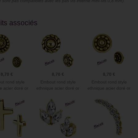
sont pas compatibles avec les pas vis interne mini-vis 0,8 mm).
ude de commander sur ce site
Juste superbe. Piercing de cartilage du
its associés
alité prix c’est au top !
plus bel effet et franchement je le laisse
 reçu rapidement articles
la journée et la nuit, il est vraiment
eusement et avec gentillesse
parfait.
Christel D
8,70 €
8,70 €
8,70 €
t rond style
Embout rond style
Embout rond style
e acier doré or
ethnique acier doré or
ethnique acier doré or
fin...
fin...
fin...