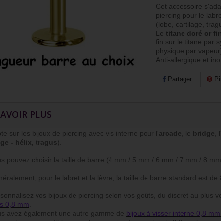
Cet accessoire s'ada
piercing pour le labret
(lobe, cartilage, trag
Le
titane doré or fi
fin sur le titane par
physique par vapeur
Anti-allergique et in
Partager
Pi
SAVOIR PLUS
te sur les bijoux de piercing avec vis interne pour l'
arcade
, le
bridge
, l
age - hélix, tragus
).
ouvez choisir la taille de barre (4 mm / 5 mm / 6 mm / 7 mm / 8 mm
lement, pour le labret et la lèvre, la taille de barre standard est d
nalisez vos bijoux de piercing selon vos goûts, du discret au plus vo
is 0,8 mm
.
avez également une autre gamme de
bijoux à visser interne 0,8 mm 