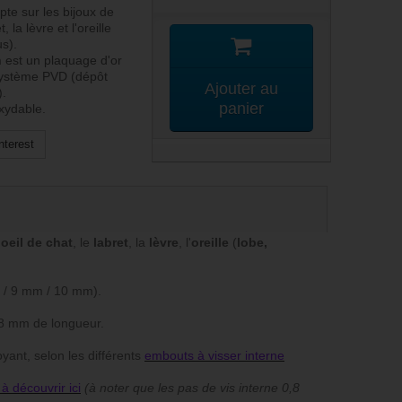
pte sur les bijoux de
, la lèvre et l'oreille
us).
n
est un plaquage d'or
 système PVD (dépôt
Ajouter au
).
panier
oxydable.
nterest
'
oeil de chat
, le
labret
, la
lèvre
, l'
oreille
(
lobe,
 / 9 mm / 10 mm).
e 8 mm de longueur.
yant, selon les différents
embouts à visser interne
à découvrir ici
(à noter que les pas de vis interne 0,8