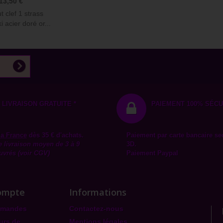
13,50 €
 clef 1 strass
 acier doré or...
LIVRAISON GRATUITE *
PAIEMENT 100% SÉCU
la
France
dès 35 € d'achats.
Paiement par carte bancaire se
e livraison moyen de 3 à 9
3D.
uvrés (voir CGV)
Paiement Paypal
ompte
Informations
mmandes
Contactez-nous
urs de
Mentions légales