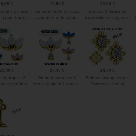
9,99 €
15,90 €
22,50 €
otif croix acier
Embout feuille 3 strass
Embout 9 strass de
fin pour barre...
acier doré or fin pour...
Swarovski en long acier
doré...
25,00 €
27,90 €
14,70 €
t marquise 3
Embout marquise 3
Embout losange strass
 opale pendant
strass opale et 1 strass...
Swarovski ® mini
CR NF...
boules...