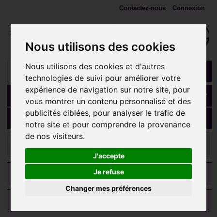
Contactez-nous
Connexion
Nous utilisons des cookies
Nous utilisons des cookies et d'autres
technologies de suivi pour améliorer votre
expérience de navigation sur notre site, pour
Panier
(vide)
vous montrer un contenu personnalisé et des
publicités ciblées, pour analyser le trafic de
MENU
notre site et pour comprendre la provenance
de nos visiteurs.
Embouts 1,2 mm (Accessoires)
Labret Bioflex ® 1,2
mm à clipper BIOMLBS
J'accepte
CATEGORIES
Je refuse
Changer mes préférences
AVIS CLIENTS