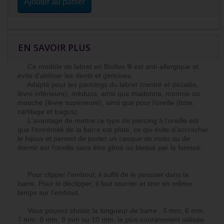
Ajouter au panier
EN SAVOIR PLUS
Ce modèle de labret en Bioflex
®
est anti-allergique et
évite d'abîmer les dents et gencives.
Adapté pour les piercings du labret (centré et décalés,
lèvre inférieure), médusa, ainsi que madonna, monroe ou
mouche (lèvre supérieure), ainsi que pour l'oreille (lobe,
cartilage et tragus).
L'avantage de mettre ce type de piercing à l'oreille est
que l'extrémité de la barre est plate, ce qui évite d'accrocher
le bijoux et permet de porter un casque de moto ou de
dormir sur l'oreille sans être gêné ou blessé par le fermoir.
Pour clipper l'embout, il suffit de le pousser dans la
barre. Pour le déclipper, il faut tourner et tirer en même
temps sur l'embout.
Vous pouvez choisir la longueur de barre : 5 mm, 6 mm,
7 mm, 8 mm, 9 mm ou 10 mm, la plus couramment utilisée