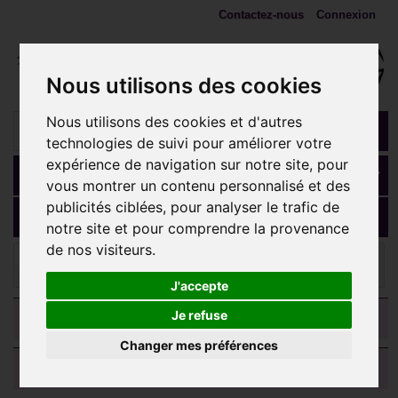
Contactez-nous
Connexion
Nous utilisons des cookies
Nous utilisons des cookies et d'autres
technologies de suivi pour améliorer votre
expérience de navigation sur notre site, pour
Panier
(vide)
vous montrer un contenu personnalisé et des
publicités ciblées, pour analyser le trafic de
MENU
notre site et pour comprendre la provenance
de nos visiteurs.
COLLIERS et chaines
Chaine acier serpent ronde 2 mm
DB 1401
J'accepte
CATEGORIES
Je refuse
Changer mes préférences
AVIS CLIENTS