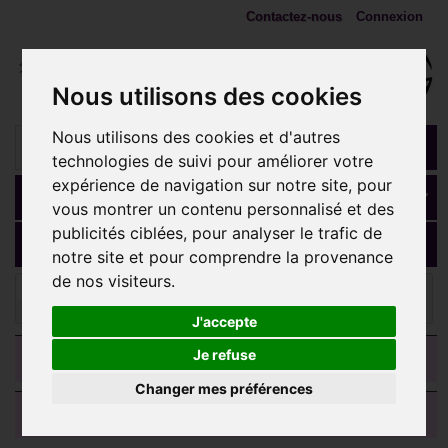
Contactez-nous
Connexion
Nous utilisons des cookies
Nous utilisons des cookies et d'autres
technologies de suivi pour améliorer votre
expérience de navigation sur notre site, pour
Panier
(vide)
vous montrer un contenu personnalisé et des
publicités ciblées, pour analyser le trafic de
MENU
notre site et pour comprendre la provenance
de nos visiteurs.
Ecarteurs, plugs, tunnels
Plug incurvé sculpté celtique
oreille bois gros diamètre IPW 27
J'accepte
CATEGORIES
Je refuse
Changer mes préférences
AVIS CLIENTS