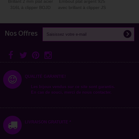
Brillant 2 mm plat acier
Embout plat argent 925
316L à clipper BOJD
avec brillant à clipper JS
Nos Offres
QUALITÉ GARANTIE!
Les bijoux vendus sur ce site sont garantis.
En cas de souci, merci de nous contacter.
LIVRAISON GRATUITE *