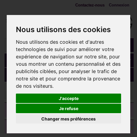
Contactez-nous
Connexion
Nous utilisons des cookies
Nous utilisons des cookies et d'autres
technologies de suivi pour améliorer votre
expérience de navigation sur notre site, pour
Panier
(vide)
vous montrer un contenu personnalisé et des
publicités ciblées, pour analyser le trafic de
MENU
notre site et pour comprendre la provenance
de nos visiteurs.
Embouts 1,2 mm (Accessoires)
Brillant plat 2 mm
titane G23 à clipper BOTJD 2
J'accepte
CATEGORIES
Je refuse
Changer mes préférences
AVIS CLIENTS