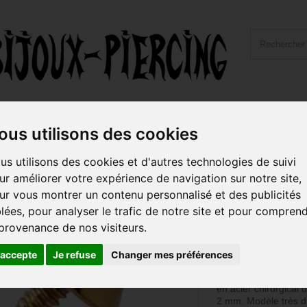
ailles et Types Bijoux
Hygiène et Piercing
Livraiso
ous utilisons des cookies
or fin, pour barre 1,2 mm avec pas de vis interne 0,8 mm GPINMC
us utilisons des cookies et d'autres technologies de suivi
ur améliorer votre expérience de navigation sur notre site,
Pic acier doré 
ur vous montrer un contenu personnalisé et des publicités
barre 1,2 mm 
blées, pour analyser le trafic de notre site et pour compren
interne 0,8 
 provenance de nos visiteurs.
Référence :
GPINM
'accepte
Je refuse
Changer mes préférences
Embout pic pour bar
vis interne 0,8 mm, à
en acier chirurgical d
2 mm. Modèle très di