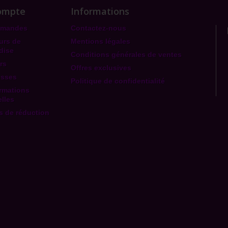
ompte
Informations
mmandes
Contactez-nous
urs de
Mentions légales
dise
Conditions générales de ventes
rs
Offres exclusives
esses
Politique de confidentialité
rmations
lles
 de réduction