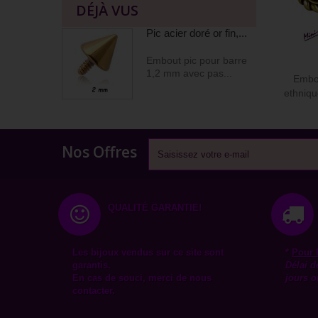
DÉJÀ VUS
Pic acier doré or fin,...
Embout pic pour barre
1,2 mm avec pas...
Embou
ethniqu
Nos Offres
QUALITÉ GARANTIE!
Les bijoux vendus sur ce site sont
*
Pour 
garantis.
Délai d
En cas de souci, merci de nous
jours o
contacter.