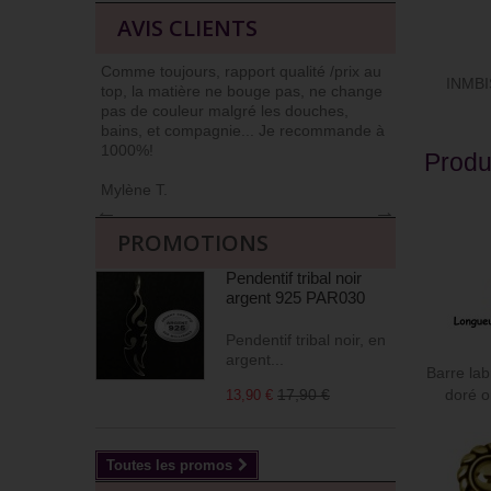
AVIS CLIENTS
Comme toujours, rapport qualité /prix au
J’ai l’habit
INMBI
top, la matière ne bouge pas, ne change
car niveau qu
pas de couleur malgré les douches,
Commander et
bains, et compagnie... Je recommande à
livrés soign
1000%!
(j’apprécie !)
Produ
Mylène T.
Agnès M
←
→
PROMOTIONS
Pendentif tribal noir
argent 925 PAR030
Pendentif tribal noir, en
argent...
Barre lab
17,90 €
doré or
13,90 €
Toutes les promos