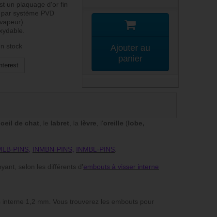
t un plaquage d'or fin
al par système PVD
vapeur).
oxydable.
n stock
Ajouter au
panier
nterest
'
oeil de chat
, le
labret
, la
lèvre
, l'
oreille
(
lobe,
MLB-PINS
,
INMBN-PINS
,
INMBL-PINS
.
ant, selon les différents d'
embouts à visser interne
 interne 1,2 mm. Vous trouverez les embouts pour