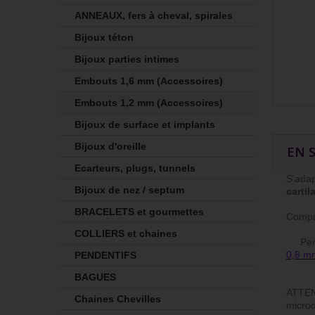
ANNEAUX, fers à cheval, spirales
Bijoux téton
Bijoux parties intimes
Embouts 1,6 mm (Accessoires)
Embouts 1,2 mm (Accessoires)
Bijoux de surface et implants
Bijoux d'oreille
EN 
Ecarteurs, plugs, tunnels
S'adap
Bijoux de nez / septum
cartil
BRACELETS et gourmettes
Compa
COLLIERS et chaines
Person
0,8 m
PENDENTIFS
BAGUES
ATTENT
Chaines Chevilles
microd