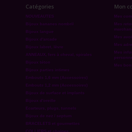
Catégories
Mon c
NOUVEAUTES
Mes co
Bijoux bananes nombril
Mes reto
marchan
Bijoux langue
Mes avoi
Bijoux d'arcade
Mes adr
Bijoux labret, lèvre
Mes info
ANNEAUX, fers à cheval, spirales
personne
Bijoux téton
Mes bons
Bijoux parties intimes
Embouts 1,6 mm (Accessoires)
Embouts 1,2 mm (Accessoires)
Bijoux de surface et implants
Bijoux d'oreille
Ecarteurs, plugs, tunnels
Bijoux de nez / septum
BRACELETS et gourmettes
COLLIERS et chaines