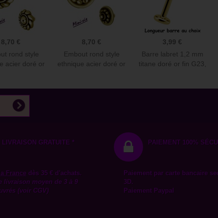
8,70 €
8,70 €
3,99 €
t rond style
Embout rond style
Barre labret 1,2 mm
e acier doré or
ethnique acier doré or
titane doré or fin G23,
fin...
fin...
à...
LIVRAISON GRATUITE *
PAIEMENT 100% SÉCU
la
France
dès 35 € d'achats.
Paiement par carte bancaire se
e livraison moyen de 3 à 9
3D.
uvrés (voir CGV)
Paiement Paypal