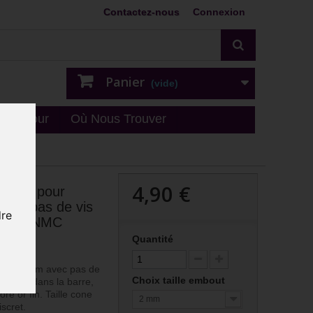
Contactez-nous
Connexion
Panier
(vide)
n - retour
Où Nous Trouver
4,90 €
or fin, pour
avec pas de vis
dre
mm GPINMC
Quantité
C
re 1,2 mm avec pas de
Choix taille embout
 visser dans la barre,
oré or fin. Taille cone
2 mm
scret.