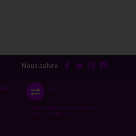
Nous suivre
RISÉ
S.A.V.
cure
Service Après Vente à votre écoute
pour vous satisfaire.