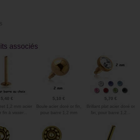
ude de commander sur ce site
Juste superbe. Piercing de cartilage du
S
alité prix c’est au top !
plus bel effet et franchement je le laisse
 reçu rapidement articles
la journée et la nuit, il est vraiment
eusement et avec gentillesse
parfait.
its associés
Christel D
5,40 €
5,10 €
5,70 €
ret 1,2 mm acier
Boule acier doré or fin,
Brillant plat acier doré or
 fin à visser...
pour barre 1,2 mm
fin, pour barre 1,2...
avec...