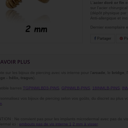
L'
acier doré or fin
es
sur l'acier chirurgic
(dépôt physique par 
Anti-allergique et in
Dernier exemplaire e
Partager
Pi
SAVOIR PLUS
te sur les bijoux de piercing avec vis interne pour l'
arcade
, le
bridge
, l
age - hélix, tragus
).
tible barres
TGPINMLBD3-PINS
,
GPINMLB-PINS
,
18INMLB-PINS
,
IN
nalisez vos bijoux de piercing selon vos goûts, du discret au plus voy
m
.
ION : Ne convient pas pour les implants microdermal avec pas de vis
ermal ici :
embouts pas de vis interne 1,2 mm à visser
.