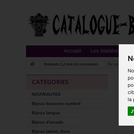
Accueil
Les Matières
T
N
Embouts 1,2 mm (Accessoires)
Pic acier doré 
No
po
CATEGORIES
po
ci
NOUVEAUTES
la
Bijoux bananes nombril
J
Bijoux langue
Bijoux d'arcade
Bijoux labret, lèvre