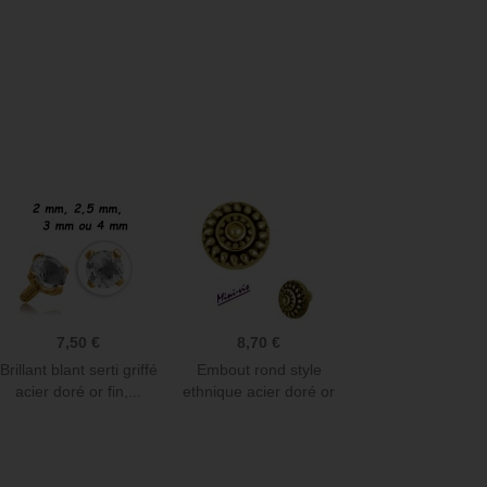
Anneau parfait : C'est exactement ce que
Bijoux hélix Magnifique, 
je cherchais pour mes lobes. Simple et
Encore plus beau en vrais
efficace. Hyper pratique et facile à mettre
irréprochable et réponse
et à enlever!
Merci beaucoup !
Delphine L
Julie G
7,50 €
8,70 €
Brillant blant serti griffé
Embout rond style
acier doré or fin,...
ethnique acier doré or
fin...